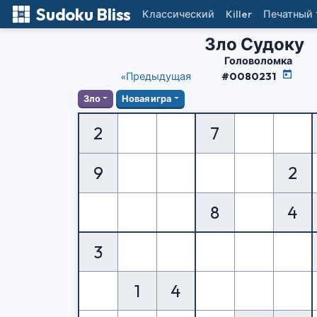
Sudoku Bliss
Классический
Killer
Печатный
Зло Судоку
Головоломка
«Предыдущая
#0080231
Зло
Новая игра
2
7
9
2
8
4
3
1
4