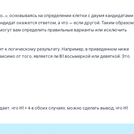
то...», основываясь на определении клетки с двумя кандидатами
андидат окажется ответом, а что — если другой. Таким образом
могут вам определить правильные варианты или исключить
ит к логическому результату. Например, в приведенном ниже
висимо от того, является ли B1 восьмеркой или девяткой. Это
ет, что H1 = 4 в обоих случаях, можно сделать вывод, что H1