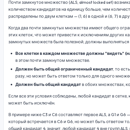
Почти замкнутое множество (ALS, almost locked set) возник
количеством кандидатов на единицу больше, чем количество
распределены по двум клеткам — (1, 6) в одной и (6, 7) в д
Когда два почти замкнутых множества имеют общего огра
этих клеток, что может привести к исключениям других ка
замкнутых множеств была полезной, должны выполняться
Все клетки в каждом множестве должны "видеть" (на
в этом почти замкнутом множестве.
Должен быть общий ограниченный кандидат
, то ес
разу, но может быть ответом только для одного множе
Должен быть общий кандидат
в обоих множествах, к
Если все эти условия соблюдены, любой кандидат в сетке, 
может быть исключён.
В примере ниже C3 и C6 составляют первое ALS, а G1 и G6
который встречается в C6 и G6, но может быть ответом тол
общий кандидат 4, значит, любой кандидат 4 вне групп ALS,