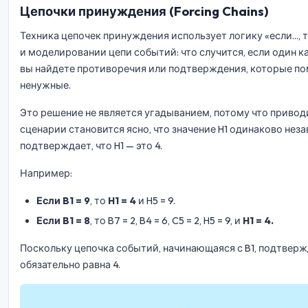
Цепочки принуждения (Forcing Chains)
Техника цепочек принуждения использует логику «если..., 
и моделировании цепи событий: что случится, если один к
вы найдете противоречия или подтверждения, которые по
ненужные.
Это решение не является угадыванием, потому что привод
сценарии становится ясно, что значение H1 одинаково неза
подтверждает, что H1 — это 4.
Например:
Если B1 = 9
, то
H1 = 4
и H5 = 9.
Если B1 = 8
, то B7 = 2, B4 = 6, C5 = 2, H5 = 9, и
H1 = 4.
Поскольку цепочка событий, начинающаяся с B1, подтвержда
обязательно равна 4.