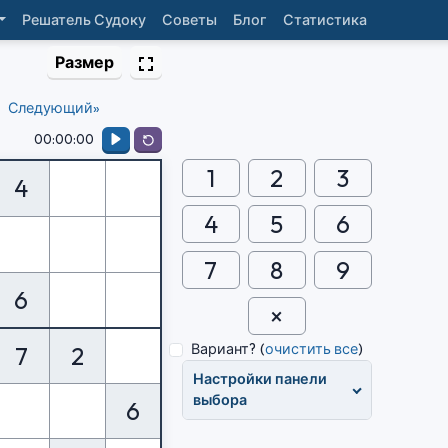
Решатель Судоку
Советы
Блог
Статистика
Размер
Следующий»
00:00:00
1
2
3
4
4
5
6
7
8
9
6
Вариант?
(
очистить все
)
7
2
Настройки панели
выбора
6