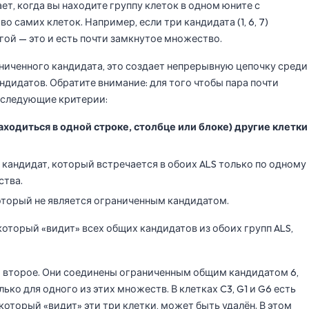
ает, когда вы находите группу клеток в одном юните с
 самих клеток. Например, если три кандидата (1, 6, 7)
ругой — это и есть почти замкнутое множество.
ниченного кандидата, это создает непрерывную цепочку среди
ндидатов. Обратите внимание: для того чтобы пара почти
 следующие критерии:
ходиться в одной строке, столбце или блоке) другие клетки
ть кандидат, который встречается в обоих ALS только по одному
ства.
оторый не является ограниченным кандидатом.
который «видит» всех общих кандидатов из обоих групп ALS,
 — второе. Они соединены ограниченным общим кандидатом 6,
ько для одного из этих множеств. В клетках C3, G1 и G6 есть
 который «видит» эти три клетки, может быть удалён. В этом