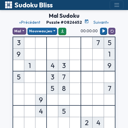
Sudoku Bliss
Mal Sudoku
«Précédent
Puzzle #0826652
Suivant»
00:00:00
Mal
Nouveau jeu
3
7
5
9
1
1
4
3
9
5
3
7
5
8
7
9
4
5
2
4