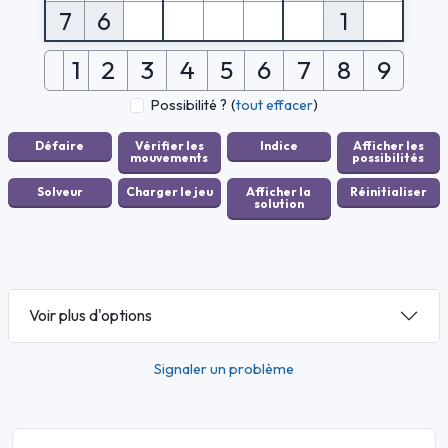
7
6
1
1
2
3
4
5
6
7
8
9
Possibilité ?
(
tout effacer
)
Voir plus d'options
Signaler un problème