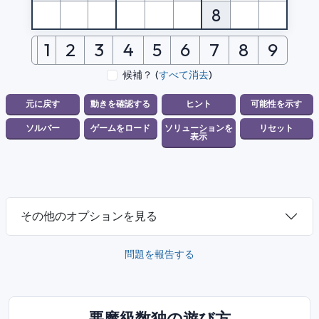
8
1
2
3
4
5
6
7
8
9
候補？
(
すべて消去
)
その他のオプションを見る
問題を報告する
悪魔級数独の遊び方