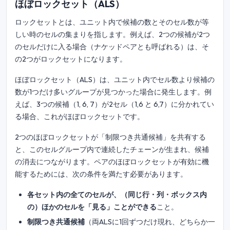
ほぼロックセット（ALS）
ロックセットとは、ユニット内で候補の数とそのセル数が等
しい時のセルの集まりを指します。例えば、2つの候補が2つ
のセルだけに入る場合（ナケッドペアとも呼ばれる）は、そ
の2つがロックセットになります。
ほぼロックセット（ALS）は、ユニット内でセル数より候補の
数が1つだけ多いグループが見つかった場合に発生します。例
えば、3つの候補（1, 6, 7）が2セル（1,6 と 6,7）に分かれてい
る場合、これがほぼロックセットです。
2つのほぼロックセットが「制限つき共通候補」を共有する
と、このセルグループ内で連続したチェーンが生まれ、候補
の消去につながります。ペアのほぼロックセットが有効に機
能するためには、次の条件を満たす必要があります。
各セット内の全てのセルが、（同じ行・列・ボックス内
の）ほかのセルを「見る」ことができる
こと。
制限つき共通候補
（両ALSに1回ずつだけ現れ、どちらか一