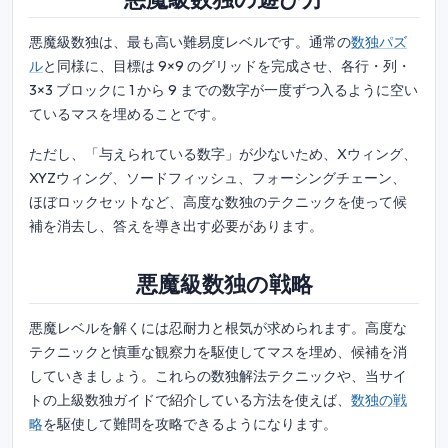
悪魔級数独は、最も高い難易度レベルです。通常の
数独パズ
ル
と同様に、目標は 9×9 のグリッドを完成させ、各行・列・
3×3 ブロックに 1 から 9 までの数字が一度ずつ入るように空い
ているマスを埋めることです。
ただし、「与えられている数字」が少ないため、Xウィング、
XYZウィング、ソードフィッシュ、フォーシングチェーン、
ほぼロックセットなど、高度な数独のテクニックを使って候
補を消去し、答えを導き出す必要があります。
悪魔級数独の戦略
悪魔レベルを解くには忍耐力と根気が求められます。高度な
テクニックと慎重な観察力を駆使してマスを埋め、候補を消
していきましょう。これらの数独解法テクニックや、当サイ
トの上級数独ガイドで紹介している方法を使えば、
数独の戦
略
を駆使して難問を攻略できるようになります。