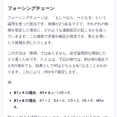
フォーシングチェーン
フォーシングチェーンは、「もし〜なら、〜となる」という
論理を使った技法です。候補が2つあるマスで、それぞれの候
補を仮定した場合に、どのような連鎖反応が起こるかを辿っ
ていきます。この過程で矛盾や確定が発見でき、答えを導い
たり候補を消したりします。
この方法は「推測」ではありません。必ず論理的な帰結にた
どり着くためです。たとえば、下記の例では、B1が8の場合で
も9の場合でも、結果としてH1はどちらも4になることがわか
ります。これにより、H1が4で確定します。
例:
B1 = 9 の場合
、
H1 = 4
かつ H5 = 9。
B1 = 8 の場合
、B7 = 2、B4 = 6、C5 = 2、H5 = 9、
H1 =
4
。