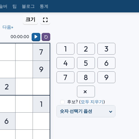
 솔버
팁
블로그
통계
크기
다음»
00:00:00
1
2
3
7
4
5
6
9
7
8
9
2
후보?
(
모두 지우기
)
1
숫자 선택기 옵션
6