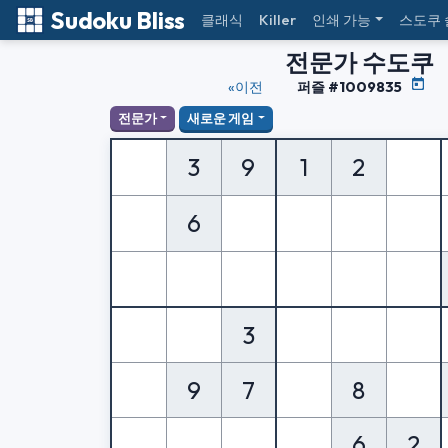
Sudoku Bliss
클래식
Killer
인쇄 가능
스도쿠
전문가 수도쿠
«이전
퍼즐 #1009835
전문가
새로운 게임
3
9
1
2
6
3
9
7
8
6
2