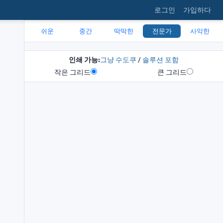
로그인
가입하다
쉬운
중간
딱딱한
전문가
사악한
인쇄 가능:
그냥 수도쿠
/
솔루션 포함
작은 그리드
큰 그리드