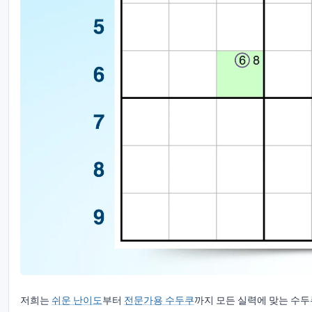
저희는
쉬운 난이도
부터
전문가용 수두쿠
까지 모든 실력에 맞는 수두