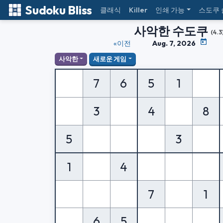
Sudoku Bliss
클래식
Killer
인쇄 가능
스도쿠
사악한 수도쿠
(4.3
«이전
Aug. 7, 2026
사악한
새로운 게임
7
6
5
1
3
4
8
5
3
1
4
7
1
6
5