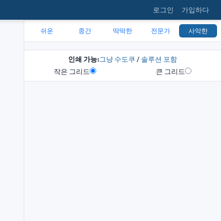
로그인
가입하다
쉬운
중간
딱딱한
전문가
사악한
인쇄 가능:
그냥 수도쿠
/
솔루션 포함
작은 그리드
큰 그리드