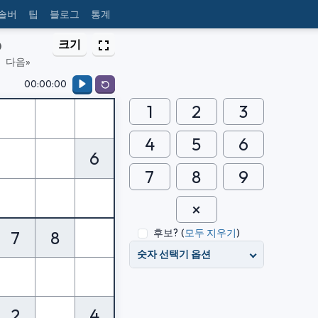
 솔버
팁
블로그
통계
크기
)
다음»
00:00:00
1
2
3
4
5
6
6
7
8
9
후보?
(
모두 지우기
)
7
8
숫자 선택기 옵션
2
4