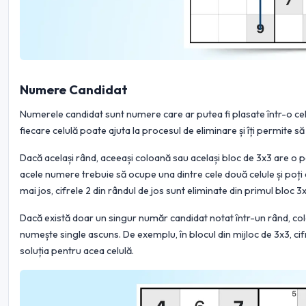
Numere Candidat
Numerele candidat sunt numere care ar putea fi plasate într-o cel
fiecare celulă poate ajuta la procesul de eliminare și îți permite 
Dacă același rând, aceeași coloană sau același bloc de 3x3 are o
acele numere trebuie să ocupe una dintre cele două celule și poți 
mai jos, cifrele 2 din rândul de jos sunt eliminate din primul bloc 3x
Dacă există doar un singur număr candidat notat într-un rând, co
numește single ascuns. De exemplu, în blocul din mijloc de 3x3, ci
soluția pentru acea celulă.