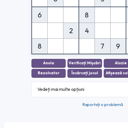
6
8
2
4
8
7
9
Vedeți mai multe opțiuni
Raportați o problemă