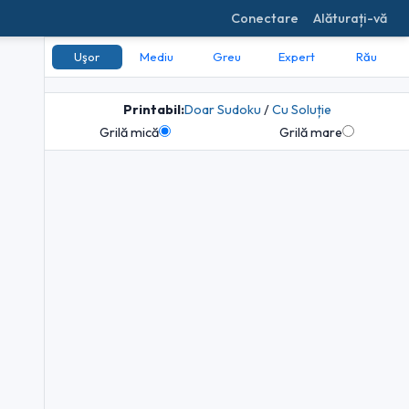
Conectare
Alăturați-vă
Uşor
Mediu
Greu
Expert
Rău
Printabil:
Doar Sudoku
/
Cu Soluție
Grilă mică
Grilă mare