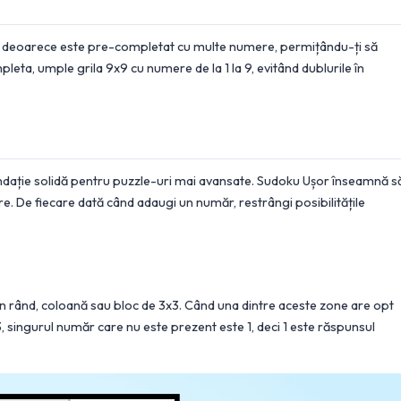
i, deoarece este pre-completat cu multe numere, permițându-ți să
pleta, umple grila 9x9 cu numere de la 1 la 9, evitând dublurile în
 fundație solidă pentru puzzle-uri mai avansate. Sudoku Ușor înseamnă s
re. De fiecare dată când adaugi un număr, restrângi posibilitățile
-un rând, coloană sau bloc de 3x3. Când una dintre aceste zone are opt
, singurul număr care nu este prezent este 1, deci 1 este răspunsul