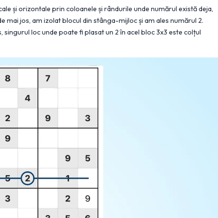
icale și orizontale prin coloanele și rândurile unde numărul există deja,
de mai jos, am izolat blocul din stânga-mijloc și am ales numărul 2.
, singurul loc unde poate fi plasat un 2 în acel bloc 3x3 este colțul