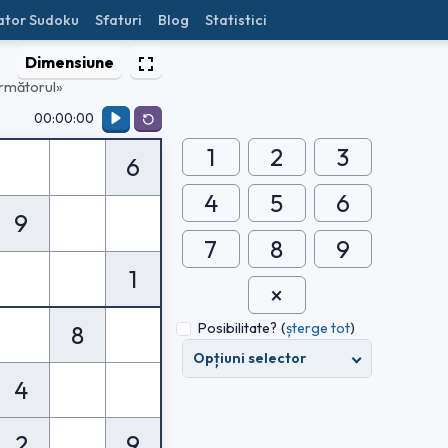
ator Sudoku
Sfaturi
Blog
Statistici
Dimensiune
rmătorul»
00:00:00
1
2
3
6
4
5
6
9
7
8
9
1
Posibilitate?
(
șterge tot
)
8
Opțiuni selector
4
2
9