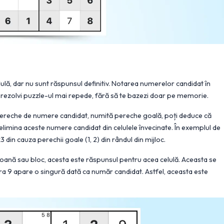
ulă, dar nu sunt răspunsul definitiv. Notarea numerelor candidat în
să rezolvi puzzle-ul mai repede, fără să te bazezi doar pe memorie.
 pereche de numere candidat, numită pereche goală, poți deduce că
elimina aceste numere candidat din celulele învecinate. În exemplul de
3 din cauza perechii goale (1, 2) din rândul din mijloc.
loană sau bloc, acesta este răspunsul pentru acea celulă. Aceasta se
fra 9 apare o singură dată ca număr candidat. Astfel, aceasta este