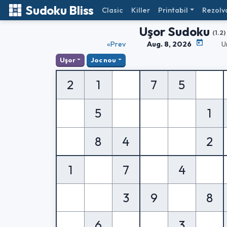
Sudoku Bliss
Clasic
Killer
Printabil
Rezolv
Uşor Sudoku
(1.2)
«Prev
Aug. 8, 2026
U
Uşor
Joc nou
2
1
7
5
5
1
8
4
2
1
7
4
3
9
8
6
3