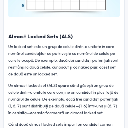
Almost Locked Sets (ALS)
Un locked set este un grup de celule dintr-o unitate în care
numărul candidaților se potrivește cu numărul de celule pe
care le ocupă. De exemplu, dacă doi candidați potențiali sunt
restrânși la două celule, cunoscut și ca naked pair, acest set
de două este un locked set.
Un almost locked set (ALS) apare când găsești un grup de
celule dintr-o unitate care conține un candidat în plus față de
numărul de celule. De exemplu, dacă trei candidați potențiali
(1, 6, 7) sunt distribuiți pe două celule—(1, 6) într-una și (6, 7)
în cealaltă—aceasta formează un almost locked set.
Când două almost locked sets împart un candidat comun