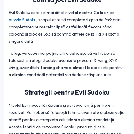
Evil Sudoku este cel mai dificil nivel al nostru. Ca la orice
puzzle Sudoku
, scopul este să completezi grila de 9x9 prin
completarea numerelor lipsă astfel încât fiecare rând,
coloană și bloc de 3x3 să conțină cifrele de la 1 la 9 exact o
singură dată.
Totuși, vei avea mai puține cifre date, așa că va trebui să
folosești strategii Sudoku avansate precum X-wing, XYZ-
wing, swordfish, forcing chains și almost locked sets pentru
a elimina candidații potențiali și a deduce răspunsurile.
Strategii pentru Evil Sudoku
Nivelul Evil necesită răbdare și perseverență pentru a fi
rezolvat. Va trebui să folosești tehnici avansate și observație
atentă pentru a completa celulele și a elimina candidații.
Aceste tehnici de rezolvare Sudoku, precum și cele