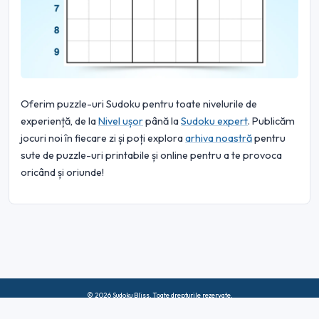
Oferim puzzle-uri Sudoku pentru toate nivelurile de
experiență, de la
Nivel ușor
până la
Sudoku expert
. Publicăm
jocuri noi în fiecare zi și poți explora
arhiva noastră
pentru
sute de puzzle-uri printabile și online pentru a te provoca
oricând și oriunde!
© 2026 Sudoku Bliss. Toate drepturile rezervate.
Despre noi
|
Confidențialitate
|
Termeni de utilizare
|
Politica privind