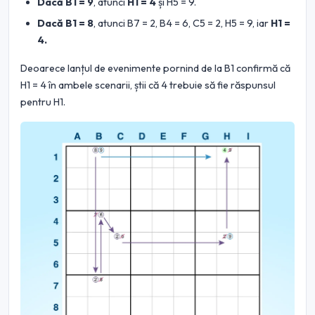
Dacă B1 = 9
, atunci
H1 = 4
și H5 = 9.
Dacă B1 = 8
, atunci B7 = 2, B4 = 6, C5 = 2, H5 = 9, iar
H1 =
4.
Deoarece lanțul de evenimente pornind de la B1 confirmă că
H1 = 4 în ambele scenarii, știi că 4 trebuie să fie răspunsul
pentru H1.