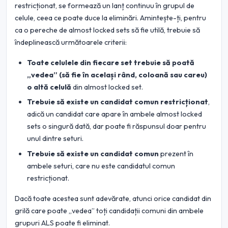
restricționat, se formează un lanț continuu în grupul de
celule, ceea ce poate duce la eliminări. Amintește-ți, pentru
ca o pereche de almost locked sets să fie utilă, trebuie să
îndeplinească următoarele criterii:
Toate celulele din fiecare set trebuie să poată
„vedea” (să fie în același rând, coloană sau careu)
o altă celulă
din almost locked set.
Trebuie să existe un candidat comun restricționat
,
adică un candidat care apare în ambele almost locked
sets o singură dată, dar poate fi răspunsul doar pentru
unul dintre seturi.
Trebuie să existe un candidat comun
prezent în
ambele seturi, care nu este candidatul comun
restricționat.
Dacă toate acestea sunt adevărate, atunci orice candidat din
grilă care poate „vedea” toți candidații comuni din ambele
grupuri ALS poate fi eliminat.