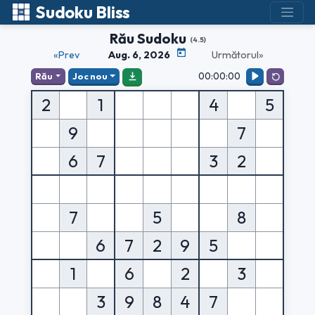
Sudoku Bliss
Rău Sudoku
(4.5)
«Prev
Aug. 6, 2026
Următorul»
00:00:00
Rău
Joc nou
2
1
4
5
9
7
6
7
3
2
7
5
8
6
7
2
9
5
1
6
2
3
3
9
8
4
7