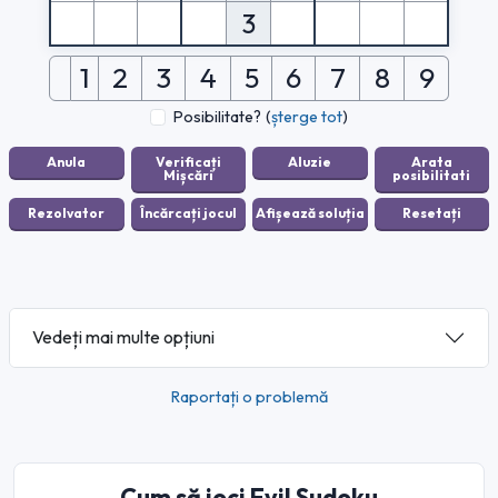
3
1
2
3
4
5
6
7
8
9
Posibilitate?
(
șterge tot
)
Vedeți mai multe opțiuni
Raportați o problemă
Cum să joci Evil Sudoku