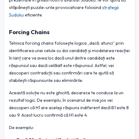
prezentate în ghidul nostru avansat Sudoku, te vor ajuta să
stăpânești puzzle-urile provocatoare folosind
strategii
Sudoku
eficiente.
Forcing Chains
Tehnica forcing chains folosește logica „dacă, atunci” prin
identificarea unei celule cu doi candidați și modelarea reacției
în lanț care va avea loc dacă unul dintre candidați este
răspunsul sau dacă celălalt este răspunsul. Astfel, vei
descoperi contradicții sau confirmări care te ajută să
stabilești răspunsurile sau eliminările.
Această soluție nu este ghicită, deoarece te conduce la un
rezultat logic. De exemplu, în scenariul de mai jos vei
descoperi că H1 are același răspuns indiferent dacă B1 este 8
sau 9. Acest lucru confirmă că H1 este 4.
De exemplu: