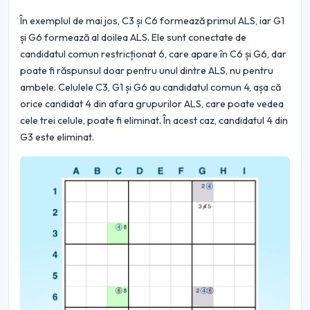
În exemplul de mai jos, C3 și C6 formează primul ALS, iar G1
și G6 formează al doilea ALS. Ele sunt conectate de
candidatul comun restricționat 6, care apare în C6 și G6, dar
poate fi răspunsul doar pentru unul dintre ALS, nu pentru
ambele. Celulele C3, G1 și G6 au candidatul comun 4, așa că
orice candidat 4 din afara grupurilor ALS, care poate vedea
cele trei celule, poate fi eliminat. În acest caz, candidatul 4 din
G3 este eliminat.