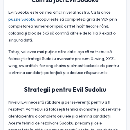
Evil Sudoku este cel mai dificil nivel al nostru. Ca la orice
puzzle Sudoku
, scopul este să completezi grila de 9x9 prin
completarea numerelor lipsă astfel încât fiecare rând,
coloană și bloc de 3x3 să conțină cifrele de la 1 la 9 exact o
singură dată.
Totuși, vei avea mai puține cifre date, așa că va trebui să
folosești strategii Sudoku avansate precum X-wing, XYZ-
wing, swordfish, forcing chains și almost locked sets pentru
a elimina candidații potențiali și a deduce răspunsurile.
Strategii pentru Evil Sudoku
Nivelul Evil necesită răbdare și perseverență pentru a fi
rezolvat. Va trebui să folosești tehnici avansate și observație
atentă pentru a completa celulele și a elimina candidații.
Aceste tehnici de rezolvare Sudoku, precum și cele