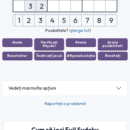
3
2
1
2
3
4
5
6
7
8
9
Posibilitate?
(
șterge tot
)
Vedeți mai multe opțiuni
Raportați o problemă
Cum să joci Evil Sudoku