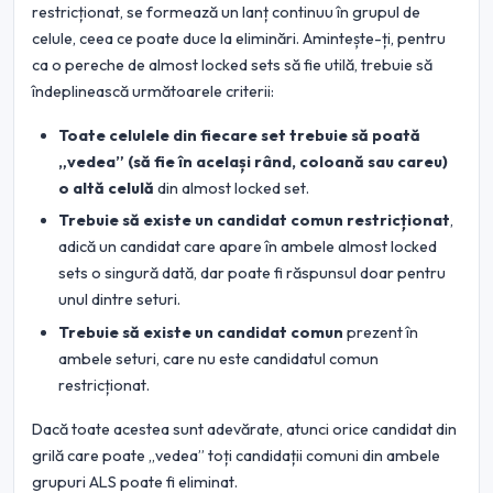
restricționat, se formează un lanț continuu în grupul de
celule, ceea ce poate duce la eliminări. Amintește-ți, pentru
ca o pereche de almost locked sets să fie utilă, trebuie să
îndeplinească următoarele criterii:
Toate celulele din fiecare set trebuie să poată
„vedea” (să fie în același rând, coloană sau careu)
o altă celulă
din almost locked set.
Trebuie să existe un candidat comun restricționat
,
adică un candidat care apare în ambele almost locked
sets o singură dată, dar poate fi răspunsul doar pentru
unul dintre seturi.
Trebuie să existe un candidat comun
prezent în
ambele seturi, care nu este candidatul comun
restricționat.
Dacă toate acestea sunt adevărate, atunci orice candidat din
grilă care poate „vedea” toți candidații comuni din ambele
grupuri ALS poate fi eliminat.