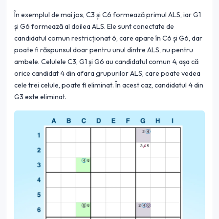
În exemplul de mai jos, C3 și C6 formează primul ALS, iar G1
și G6 formează al doilea ALS. Ele sunt conectate de
candidatul comun restricționat 6, care apare în C6 și G6, dar
poate fi răspunsul doar pentru unul dintre ALS, nu pentru
ambele. Celulele C3, G1 și G6 au candidatul comun 4, așa că
orice candidat 4 din afara grupurilor ALS, care poate vedea
cele trei celule, poate fi eliminat. În acest caz, candidatul 4 din
G3 este eliminat.