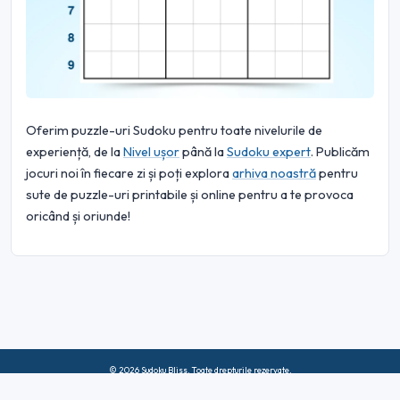
Oferim puzzle-uri Sudoku pentru toate nivelurile de
experiență, de la
Nivel ușor
până la
Sudoku expert
. Publicăm
jocuri noi în fiecare zi și poți explora
arhiva noastră
pentru
sute de puzzle-uri printabile și online pentru a te provoca
oricând și oriunde!
© 2026 Sudoku Bliss. Toate drepturile rezervate.
Despre noi
|
Confidențialitate
|
Termeni de utilizare
|
Politica privind