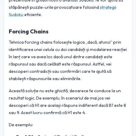
prezentate în ghidul nostru avansat Sudoku, te vor ajuta să
stăpânești puzzle-urile provocatoare folosind
strategii
Sudoku
eficiente.
Forcing Chains
Tehnica forcing chains folosește logica „dacă, atunci” prin
identificarea unei celule cu doi candidați și modelarea reacției
în lanț care va avea loc dacă unul dintre candidați este
răspunsul sau dacă celălalt este răspunsul. Astfel, vei
descoperi contradicții sau confirmări care te ajută să
stabilești răspunsurile sau eliminările.
Această soluție nu este ghicită, deoarece te conduce la un
rezultat logic. De exemplu, în scenariul de mai jos vei
descoperi că H1 are același răspuns indiferent dacă B1 este 8
sau 9. Acest lucru confirmă că H1 este 4.
De exemplu: