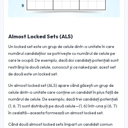
Almost Locked Sets (ALS)
Un locked set este un grup de celule dintr-o unitate în care
numărul candidaților se potrivește cu numărul de celule pe
care le ocupă. De exemplu, dacă doi candidați potențiali sunt
restrânși la două celule, cunoscut și ca naked pair, acest set
de două este un locked set.
Un almost locked set (ALS) apare când găsești un grup de
celule dintr-o unitate care conține un candidat în plus față de
numărul de celule. De exemplu, dacă trei candidați potențiali
(1, 6, 7) sunt distribuiți pe două celule—(1, 6) într-una și (6, 7)
în cealaltă—aceasta formează un almost locked set.
Când două almost locked sets împart un candidat comun