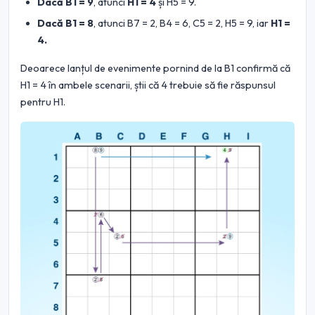
Dacă B1 = 9
, atunci
H1 = 4
și H5 = 9.
Dacă B1 = 8
, atunci B7 = 2, B4 = 6, C5 = 2, H5 = 9, iar
H1 =
4.
Deoarece lanțul de evenimente pornind de la B1 confirmă că
H1 = 4 în ambele scenarii, știi că 4 trebuie să fie răspunsul
pentru H1.