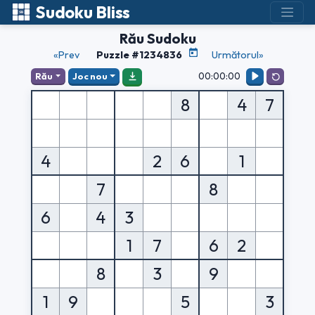
Sudoku Bliss
Rău Sudoku
«Prev
Puzzle #1234836
Următorul»
00:00:00
Rău
Joc nou
8
4
7
4
2
6
1
7
8
6
4
3
1
7
6
2
8
3
9
1
9
5
3