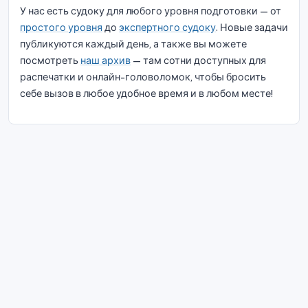
У нас есть судоку для любого уровня подготовки — от
простого уровня
до
экспертного судоку
. Новые задачи
публикуются каждый день, а также вы можете
посмотреть
наш архив
— там сотни доступных для
распечатки и онлайн-головоломок, чтобы бросить
себе вызов в любое удобное время и в любом месте!
© 2026 Судоку Блисс. Все права защищены.
О нас
|
Конфиденциальность
|
Условия
эксплуатации
|
Политика использования файлов cookie
|
Карта
сайта
|
Фейсбук
|
Связаться с нами
Do Not Sell My Info
Русский