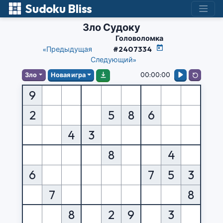
Sudoku Bliss
Зло Судоку
Головоломка
«Предыдущая
#2407334
Следующий»
00:00:00
Зло
Новая игра
9
2
5
8
6
4
3
8
4
6
7
5
3
7
8
8
2
9
3