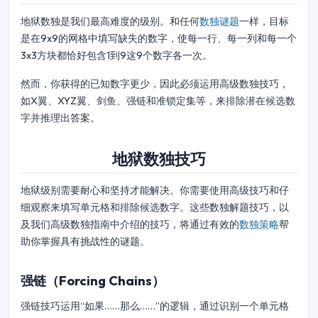
地狱数独是我们最高难度的级别。和任何
数独谜题
一样，目标
是在9x9的网格中填写缺失的数字，使每一行、每一列和每一个
3x3方块都恰好包含1到9这9个数字各一次。
然而，你获得的已知数字更少，因此必须运用高级数独技巧，
如X翼、XYZ翼、剑鱼、强链和准锁定集等，来排除潜在候选数
字并推理出答案。
地狱数独技巧
地狱级别需要耐心和坚持才能解决。你需要使用高级技巧和仔
细观察来填写单元格和排除候选数字。这些数独解题技巧，以
及我们高级数独指南中介绍的技巧，将通过有效的
数独策略
帮
助你掌握具有挑战性的谜题。
强链（Forcing Chains）
强链技巧运用“如果……那么……”的逻辑，通过识别一个单元格