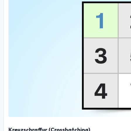
Kreuzschraffur (Crosshatching)