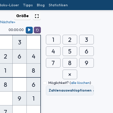
doku-Löser
Tipps
Blog
Statistiken
Größe
Nächste»
00:00:00
1
2
3
3
4
5
6
2
6
4
7
8
9
1
8
Möglichkeit?
(
alle löschen
)
8
6
Zahlenauswahloptionen
9
1
7