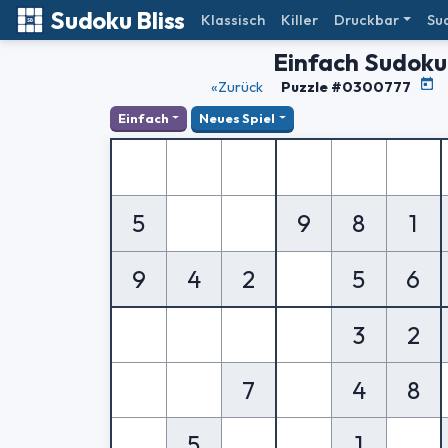
Sudoku Bliss
Klassisch
Killer
Druckbar
Su
Einfach Sudoku
«Zurück
Puzzle #0300777
Einfach
Neues Spiel
5
9
8
1
9
4
2
5
6
3
2
7
4
8
5
1