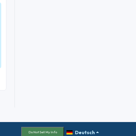
Deutsch
Do Not Sell My Info