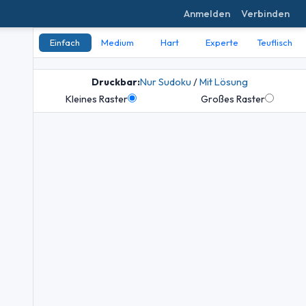
Anmelden
Verbinden
Einfach
Medium
Hart
Experte
Teuflisch
Druckbar:
Nur Sudoku
/
Mit Lösung
Kleines Raster
Großes Raster