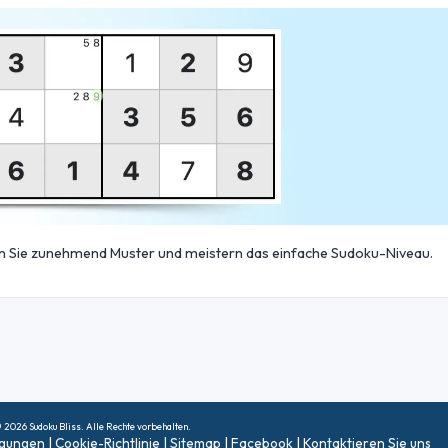
n Sie zunehmend Muster und meistern das einfache Sudoku-Niveau.
 2026 Sudoku Bliss. Alle Rechte vorbehalten.
ngungen
|
Cookie-Richtlinie
|
Sitemap
|
Facebook
|
Kontaktieren Sie uns