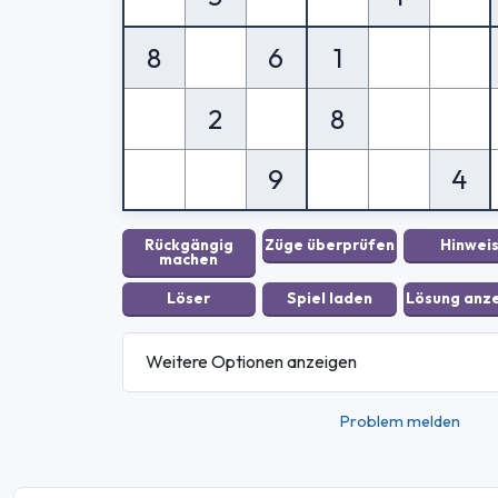
8
6
1
2
8
9
4
Weitere Optionen anzeigen
Problem melden