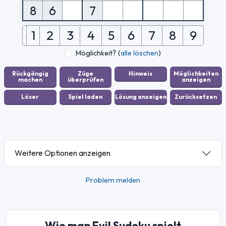
8
6
7
1
2
3
4
5
6
7
8
9
Möglichkeit?
(
alle löschen
)
Weitere Optionen anzeigen
Problem melden
Wie man Evil Sudoku spielt