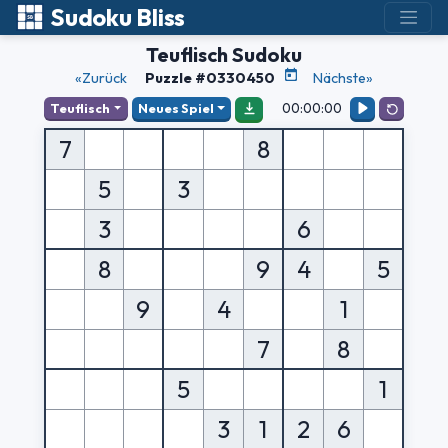
Sudoku Bliss
Teuflisch Sudoku
«Zurück
Puzzle #0330450
Nächste»
00:00:00
Teuflisch
Neues Spiel
7
8
5
3
3
6
8
9
4
5
9
4
1
7
8
5
1
3
1
2
6