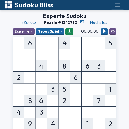
Sudoku Bliss
Experte Sudoku
«Zurück
Puzzle #1312710
Nächste»
00:00:00
Experte
Neues Spiel
6
4
5
4
8
6
3
2
6
3
5
1
8
6
2
7
4
3
9
4
1
2