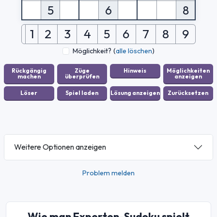
5
6
8
1
2
3
4
5
6
7
8
9
Möglichkeit?
(
alle löschen
)
Weitere Optionen anzeigen
Problem melden
Wie man Experten-Sudoku spielt