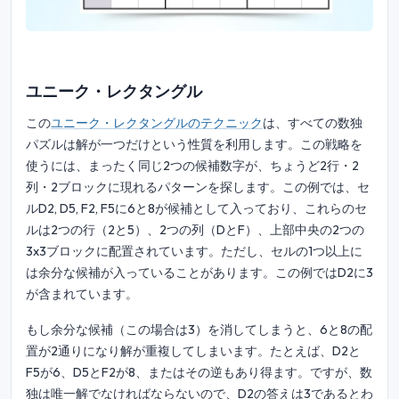
ユニーク・レクタングル
この
ユニーク・レクタングルのテクニック
は、すべての数独
パズルは解が一つだけという性質を利用します。この戦略を
使うには、まったく同じ2つの候補数字が、ちょうど2行・2
列・2ブロックに現れるパターンを探します。この例では、セ
ルD2, D5, F2, F5に6と8が候補として入っており、これらのセ
ルは2つの行（2と5）、2つの列（DとF）、上部中央の2つの
3x3ブロックに配置されています。ただし、セルの1つ以上に
は余分な候補が入っていることがあります。この例ではD2に3
が含まれています。
もし余分な候補（この場合は3）を消してしまうと、6と8の配
置が2通りになり解が重複してしまいます。たとえば、D2と
F5が6、D5とF2が8、またはその逆もあり得ます。ですが、数
独は唯一解でなければならないので、D2の答えは3であるとわ