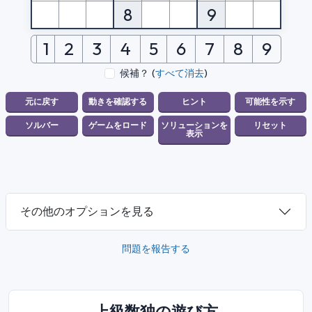
8
9
1
2
3
4
5
6
7
8
9
候補？
(
すべて消去
)
その他のオプションを見る
問題を報告する
上級数独の遊び方