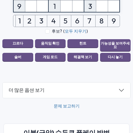
9
1
3
1
2
3
4
5
6
7
8
9
후보?
(
모두 지우기
)
더 많은 옵션 보기
문제 보고하기
이블(극악) 수두쿠 플레이 방법