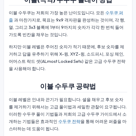
이블 수두쿠는 저희의 가장 높은 난이도입니다. 모든
수두쿠 퍼
즐
과 마찬가지로, 목표는 9x9 격자판을 완성하는 것이며, 각 행,
열, 그리고 3x3 블록에 1부터 9까지의 숫자가 각각 한 번씩 들어
가도록 빈칸을 채우는 것입니다.
하지만 이블 레벨은 주어진 숫자가 적기 때문에, 후보 숫자를 제
거하고 답을 유추하기 위해 X-윙, XYZ-윙, 소드피시, 포싱 체인,
어머스트 락드 셋(ALmost Locked Sets) 같은 고급 수두쿠 전략
을 사용해야 합니다.
이블 수두쿠 공략법
이블 레벨은 인내와 끈기가 필요합니다. 셀을 채우고 후보 숫자
를 제거하기 위해서는 고급 풀이법과 세밀한 관찰이 요구됩니다.
이러한 수두쿠 풀이 기법들과 저희의 고급 수두쿠 가이드에서 소
개하는 기법들은 효과적인
수두쿠 전략
을 통해 어려운 퍼즐을 마
스터하는 데 도움이 됩니다.