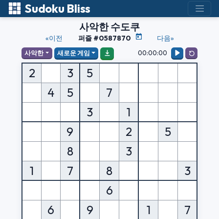
Sudoku Bliss
사악한 수도쿠
«이전
퍼즐 #0587870
다음»
00:00:00
사악한
새로운 게임
2
3
5
4
5
7
3
1
9
2
5
8
3
1
7
8
3
6
6
9
1
7