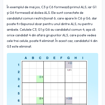
În exemplul de mai jos, C3 și C6 formează primul ALS, iar G1
și G6 formează al doilea ALS. Ele sunt conectate de
candidatul comun restricționat 6, care apare în C6 și G6, dar
poate fi răspunsul doar pentru unul dintre ALS, nu pentru
ambele. Celulele C3, G1 și G6 au candidatul comun 4, așa că
orice candidat 4 din afara grupurilor ALS, care poate vedea
cele trei celule, poate fi eliminat. În acest caz, candidatul 4 din
G3 este eliminat.