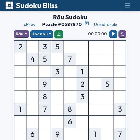
Sudoku Bliss
Rău Sudoku
«Prev
Puzzle #0587870
Următorul»
00:00:00
Rău
Joc nou
2
3
5
4
5
7
3
1
9
2
5
8
3
1
7
8
3
6
6
9
1
7