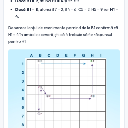
Dacă B1 = 9
, atunci
H1 = 4
și H5 = 9.
Dacă B1 = 8
, atunci B7 = 2, B4 = 6, C5 = 2, H5 = 9, iar
H1 =
4.
Deoarece lanțul de evenimente pornind de la B1 confirmă că
H1 = 4 în ambele scenarii, știi că 4 trebuie să fie răspunsul
pentru H1.