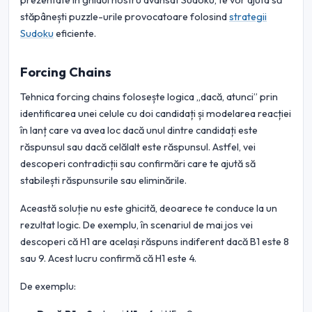
prezentate în ghidul nostru avansat Sudoku, te vor ajuta să
stăpânești puzzle-urile provocatoare folosind
strategii
Sudoku
eficiente.
Forcing Chains
Tehnica forcing chains folosește logica „dacă, atunci” prin
identificarea unei celule cu doi candidați și modelarea reacției
în lanț care va avea loc dacă unul dintre candidați este
răspunsul sau dacă celălalt este răspunsul. Astfel, vei
descoperi contradicții sau confirmări care te ajută să
stabilești răspunsurile sau eliminările.
Această soluție nu este ghicită, deoarece te conduce la un
rezultat logic. De exemplu, în scenariul de mai jos vei
descoperi că H1 are același răspuns indiferent dacă B1 este 8
sau 9. Acest lucru confirmă că H1 este 4.
De exemplu: