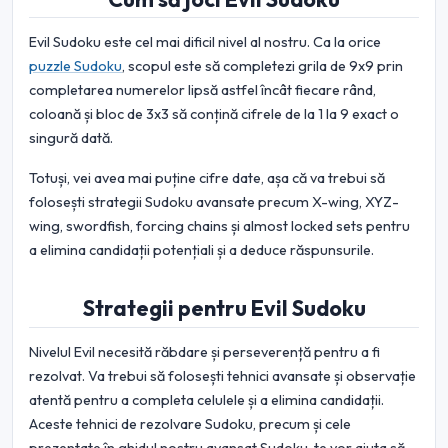
Evil Sudoku este cel mai dificil nivel al nostru. Ca la orice
puzzle Sudoku
, scopul este să completezi grila de 9x9 prin
completarea numerelor lipsă astfel încât fiecare rând,
coloană și bloc de 3x3 să conțină cifrele de la 1 la 9 exact o
singură dată.
Totuși, vei avea mai puține cifre date, așa că va trebui să
folosești strategii Sudoku avansate precum X-wing, XYZ-
wing, swordfish, forcing chains și almost locked sets pentru
a elimina candidații potențiali și a deduce răspunsurile.
Strategii pentru Evil Sudoku
Nivelul Evil necesită răbdare și perseverență pentru a fi
rezolvat. Va trebui să folosești tehnici avansate și observație
atentă pentru a completa celulele și a elimina candidații.
Aceste tehnici de rezolvare Sudoku, precum și cele