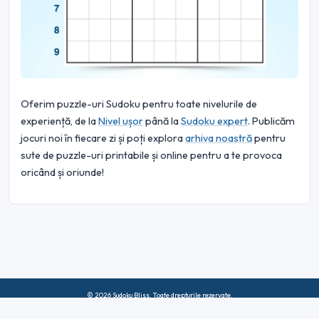
Oferim puzzle-uri Sudoku pentru toate nivelurile de
experiență, de la
Nivel ușor
până la
Sudoku expert
. Publicăm
jocuri noi în fiecare zi și poți explora
arhiva noastră
pentru
sute de puzzle-uri printabile și online pentru a te provoca
oricând și oriunde!
© 2026 Sudoku Bliss. Toate drepturile rezervate.
Despre noi
|
Confidențialitate
|
Termeni de utilizare
|
Politica privind