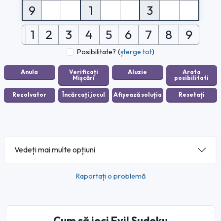
9
1
3
1
2
3
4
5
6
7
8
9
Posibilitate?
(
șterge tot
)
Vedeți mai multe opțiuni
Raportați o problemă
Cum să joci Evil Sudoku