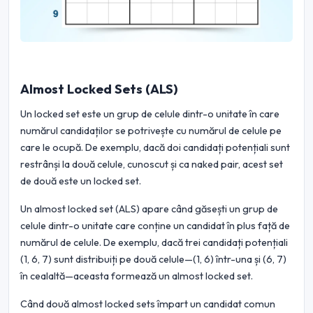
Almost Locked Sets (ALS)
Un locked set este un grup de celule dintr-o unitate în care
numărul candidaților se potrivește cu numărul de celule pe
care le ocupă. De exemplu, dacă doi candidați potențiali sunt
restrânși la două celule, cunoscut și ca naked pair, acest set
de două este un locked set.
Un almost locked set (ALS) apare când găsești un grup de
celule dintr-o unitate care conține un candidat în plus față de
numărul de celule. De exemplu, dacă trei candidați potențiali
(1, 6, 7) sunt distribuiți pe două celule—(1, 6) într-una și (6, 7)
în cealaltă—aceasta formează un almost locked set.
Când două almost locked sets împart un candidat comun