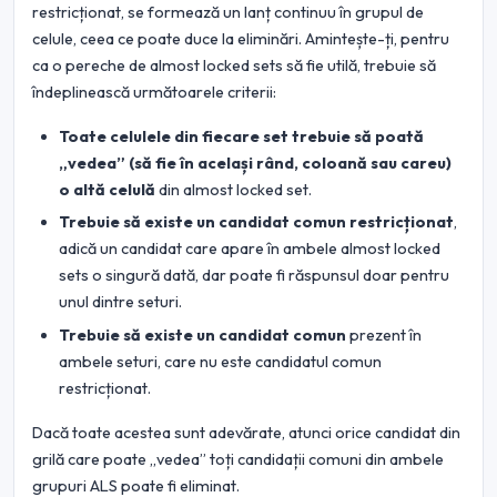
restricționat, se formează un lanț continuu în grupul de
celule, ceea ce poate duce la eliminări. Amintește-ți, pentru
ca o pereche de almost locked sets să fie utilă, trebuie să
îndeplinească următoarele criterii:
Toate celulele din fiecare set trebuie să poată
„vedea” (să fie în același rând, coloană sau careu)
o altă celulă
din almost locked set.
Trebuie să existe un candidat comun restricționat
,
adică un candidat care apare în ambele almost locked
sets o singură dată, dar poate fi răspunsul doar pentru
unul dintre seturi.
Trebuie să existe un candidat comun
prezent în
ambele seturi, care nu este candidatul comun
restricționat.
Dacă toate acestea sunt adevărate, atunci orice candidat din
grilă care poate „vedea” toți candidații comuni din ambele
grupuri ALS poate fi eliminat.