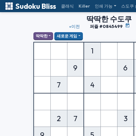
Sudoku Bliss
클래식
Killer
인쇄 가능
스도쿠
딱딱한 수도쿠
«이전
퍼즐 #0845499
딱딱한
새로운 게임
1
9
6
7
4
2
7
3
9
5