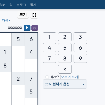
 솔버
팁
블로그
통계
크기
다음»
00:00:00
1
2
3
5
6
4
5
6
1
4
7
8
9
8
후보?
(
모두 지우기
)
2
7
숫자 선택기 옵션
5