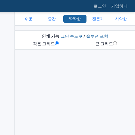
로그인
가입하다
쉬운
중간
딱딱한
전문가
사악한
인쇄 가능:
그냥 수도쿠
/
솔루션 포함
작은 그리드
큰 그리드