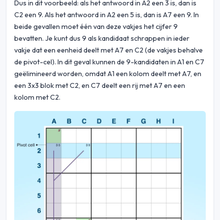
Dus in dit voorbeeld: als het antwoord in A2 een 3 is, dan is
C2 een 9. Als het antwoord in A2 een 5 is, dan is A7 een 9. In
beide gevallen moet één van deze vakjes het cijfer 9
bevatten. Je kunt dus 9 als kandidaat schrappen in ieder
vakje dat een eenheid deelt met A7 en C2 (de vakjes behalve
de pivot-cel). In dit geval kunnen de 9-kandidaten in A1 en C7
geëlimineerd worden, omdat A1 een kolom deelt met A7, en
een 3x3 blok met C2, en C7 deelt een rij met A7 en een
kolom met C2.