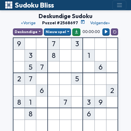
Sudoku Bliss
Deskundige Sudoku
«Vorige
Puzzel #2568697
Volgende»
00:00:00
Deskundige
Nieuw spel
9
7
3
3
8
1
5
7
6
2
7
5
6
2
8
1
7
3
9
8
6