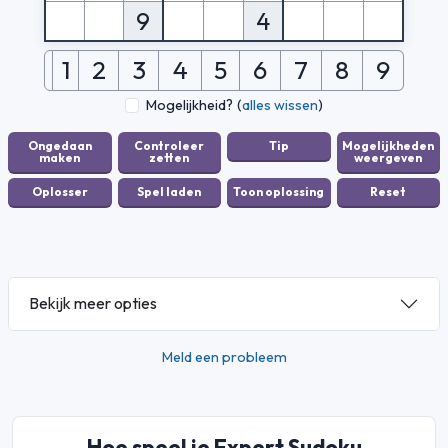
9
4
1
2
3
4
5
6
7
8
9
Mogelijkheid?
(
alles wissen
)
Bekijk meer opties
Meld een probleem
Hoe speel je Expert Sudoku