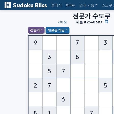
Sudoku Bliss
클래식
Killer
인쇄 가능
스도쿠
전문가 수도쿠
«이전
퍼즐 #2568697
전문가
새로운 게임
9
7
3
3
8
5
7
2
7
5
6
8
1
7