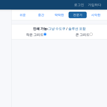
로그인
가입하다
쉬운
중간
딱딱한
전문가
사악한
인쇄 가능:
그냥 수도쿠
/
솔루션 포함
작은 그리드
큰 그리드