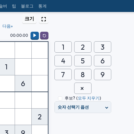
 솔버
팁
블로그
통계
크기
다음»
00:00:00
1
2
3
4
5
6
1
7
8
9
6
후보?
(
모두 지우기
)
숫자 선택기 옵션
2
3
9