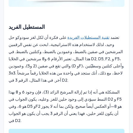
المستطيل الفريد
تعتمد
تقنية المستطيلات الفريدة
على فكرة أن لكل لغز سودوكو حل
وحيد، لذلك لاستخدام هذه الاستراتيجية، ابحث عن نفس الرقمين
المرشحين في صفين بالضبط، وعمودين بالضبط، وكتلتين بالضبط. في
هذا المثال، تعتبر الأرقام 6 و8 مرشحين في الخلايا D2, D5, F2, و F5،
والتي تقع في صفين (2 و5)، وعمودين (D وF)، وأعلى كتلتين وسطيّتين
3x3. لاحظ، مع ذلك، أنك ستجد في واحدة من هذه الخلايا رقماً مرشحاً
آخر. في هذا المثال، الرقم 3 في D2.
المشكلة هي أنه إذا تم إزالة المرشح الزائد (3)، فإن وجود 6 و 8 بهذا
النمط سيؤدي إلى وجود حلين للغز. وعليه، يكون الجواب في D2 و F5
هو 6، وفي D5 وF2 هو 8—أو العكس أيضاً صحيح. ولكن بما أنه لا يجوز
أن يكون للغز حلين، فهذا يعني أن الرقم 3 يجب أن يكون هو الجواب
في D2.