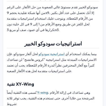
سودوكو الخبير تقدم مستوىً عالي الصعوبة من حل الألغاز. على الرغم
من أنها شبكة تقليدية بحجم 9x9، إلا أنك تحصل على عدد أقل بكثير
من الأرقام المُعطاة، ويتوجب عليك استخدام استراتيجيات متقدمة
لحل اللغز عن طريق وضع الأرقام من 1 إلى 9 في كل خلية دون
تكرارها في أي عمود، صف أو مربع 3x3.
استراتيجيات سودوكو الخبير
بينما يمكنك استخدام أي
استراتيجية سودوكو
لحل ألغاز سودوكو، فإن
الاستراتيجيات المبتدئة مثل استراتيجية "كروس هاتشنج" لن تساعدك
كثيراً مع ألغاز المحترفين نظراً لندرة الأرقام المُعطاة. يجب أن تعتمد
على استراتيجيات متقدمة لحل هذه الألغاز الصعبة.
تقنية XY-Wing
، وهي تساعدك في إزالة الأرقام
Y-wing
تُسمى هذه التقنية أيضاً
المرشحة من خلايا أخرى. حتى تستخدم هذه التقنية، يجب توفر ثلاثة
شروط: