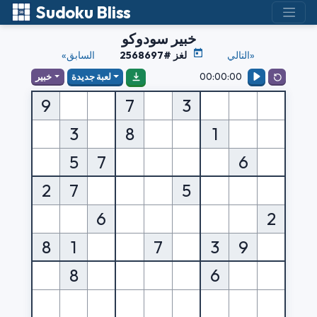
Sudoku Bliss
خبير سودوكو
التالي»
لغز #2568697
«السابق
00:00:00
لعبة جديدة
خبير
9
7
3
3
8
1
5
7
6
2
7
5
6
2
8
1
7
3
9
8
6