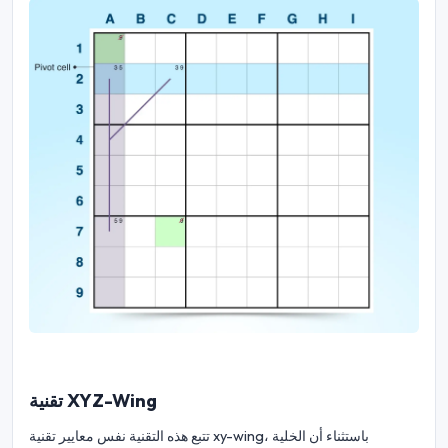
تقنية XYZ-Wing
تتبع هذه التقنية نفس معايير تقنية xy-wing، باستثناء أن الخلية