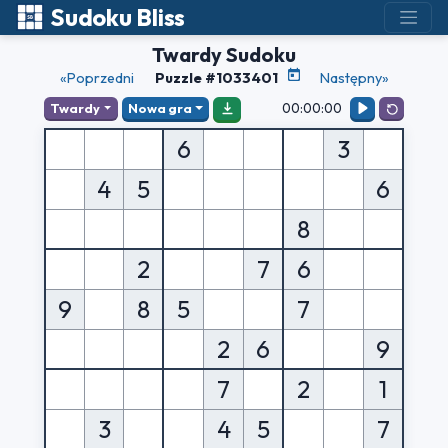
Sudoku Bliss
Twardy Sudoku
«Poprzedni
Puzzle #1033401
Następny»
00:00:00
Twardy
Nowa gra
6
3
4
5
6
8
2
7
6
9
8
5
7
2
6
9
7
2
1
3
4
5
7