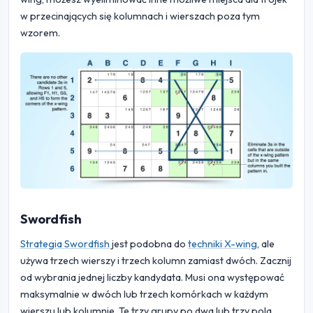
w przecinających się kolumnach i wierszach poza tym
wzorem.
Swordfish
Strategia Swordfish
jest podobna do
techniki X-wing
, ale
używa trzech wierszy i trzech kolumn zamiast dwóch. Zacznij
od wybrania jednej liczby kandydata. Musi ona występować
maksymalnie w dwóch lub trzech komórkach w każdym
wierszu lub kolumnie. Te trzy grupy po dwa lub trzy pola