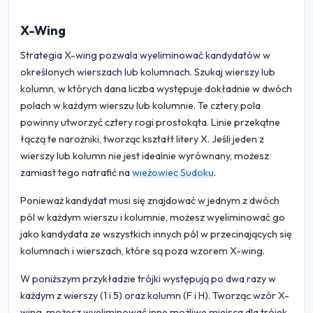
X-Wing
Strategia X-wing pozwala wyeliminować kandydatów w
określonych wierszach lub kolumnach. Szukaj wierszy lub
kolumn, w których dana liczba występuje dokładnie w dwóch
polach w każdym wierszu lub kolumnie. Te cztery pola
powinny utworzyć cztery rogi prostokąta. Linie przekątne
łączą te narożniki, tworząc kształt litery X. Jeśli jeden z
wierszy lub kolumn nie jest idealnie wyrównany, możesz
zamiast tego natrafić na
wieżowiec Sudoku
.
Ponieważ kandydat musi się znajdować w jednym z dwóch
pól w każdym wierszu i kolumnie, możesz wyeliminować go
jako kandydata ze wszystkich innych pól w przecinających się
kolumnach i wierszach, które są poza wzorem X-wing.
W poniższym przykładzie trójki występują po dwa razy w
każdym z wierszy (1 i 5) oraz kolumn (F i H). Tworząc wzór X-
wing, możesz wyeliminować inne możliwe miejsca dla trójek