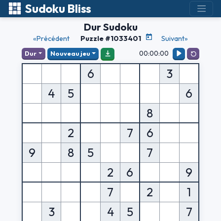
Sudoku Bliss
Dur Sudoku
«Précédent
Puzzle #1033401
Suivant»
00:00:00
Dur
Nouveau jeu
6
3
4
5
6
8
2
7
6
9
8
5
7
2
6
9
7
2
1
3
4
5
7