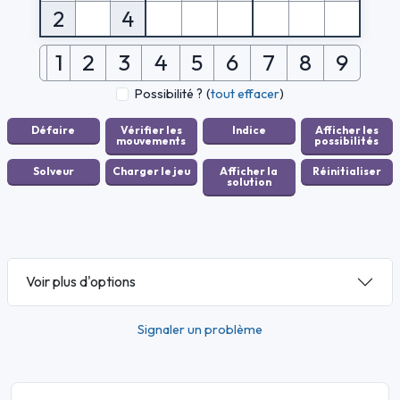
2
4
1
2
3
4
5
6
7
8
9
Possibilité ?
(
tout effacer
)
Voir plus d'options
Signaler un problème