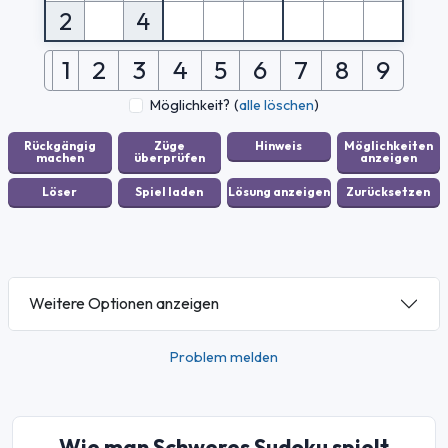
2
4
1
2
3
4
5
6
7
8
9
Möglichkeit?
(
alle löschen
)
Weitere Optionen anzeigen
Problem melden
Wie man Schweres Sudoku spielt