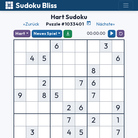
Sudoku Bliss
Hart Sudoku
«Zurück
Puzzle #1033401
Nächste»
00:00:00
Hart
Neues Spiel
6
3
4
5
6
8
2
7
6
9
8
5
7
2
6
9
7
2
1
3
4
5
7