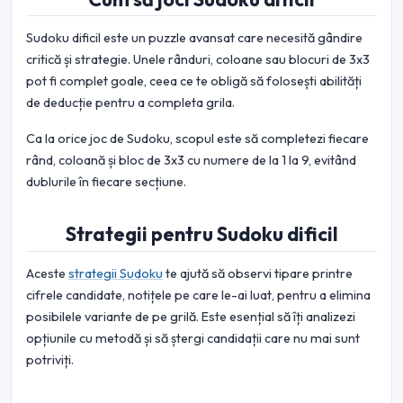
Sudoku dificil este un puzzle avansat care necesită gândire
critică și strategie. Unele rânduri, coloane sau blocuri de 3x3
pot fi complet goale, ceea ce te obligă să folosești abilități
de deducție pentru a completa grila.
Ca la orice joc de Sudoku, scopul este să completezi fiecare
rând, coloană și bloc de 3x3 cu numere de la 1 la 9, evitând
dublurile în fiecare secțiune.
Strategii pentru Sudoku dificil
Aceste
strategii Sudoku
te ajută să observi tipare printre
cifrele candidate, notițele pe care le-ai luat, pentru a elimina
posibilele variante de pe grilă. Este esențial să îți analizezi
opțiunile cu metodă și să ștergi candidații care nu mai sunt
potriviți.