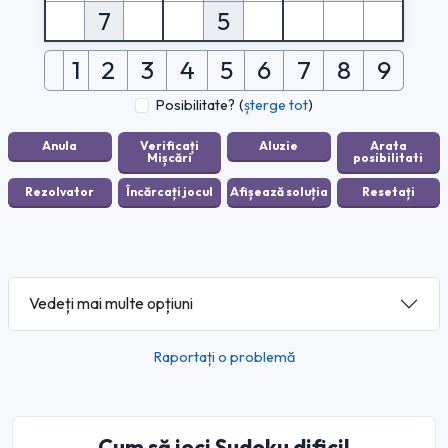
7
5
1
2
3
4
5
6
7
8
9
Posibilitate?
(
șterge tot
)
Vedeți mai multe opțiuni
Raportați o problemă
Cum să joci Sudoku dificil