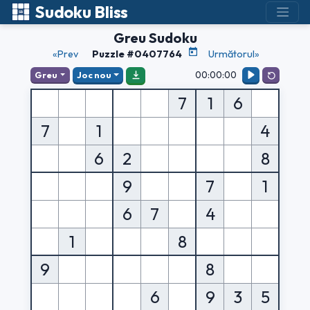
Sudoku Bliss
Greu Sudoku
«Prev
Puzzle #0407764
Următorul»
00:00:00
Greu
Joc nou
7
1
6
7
1
4
6
2
8
9
7
1
6
7
4
1
8
9
8
6
9
3
5