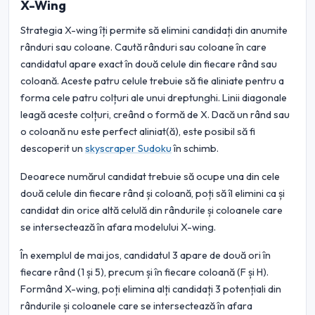
X-Wing
Strategia X-wing îți permite să elimini candidați din anumite
rânduri sau coloane. Caută rânduri sau coloane în care
candidatul apare exact în două celule din fiecare rând sau
coloană. Aceste patru celule trebuie să fie aliniate pentru a
forma cele patru colțuri ale unui dreptunghi. Linii diagonale
leagă aceste colțuri, creând o formă de X. Dacă un rând sau
o coloană nu este perfect aliniat(ă), este posibil să fi
descoperit un
skyscraper Sudoku
în schimb.
Deoarece numărul candidat trebuie să ocupe una din cele
două celule din fiecare rând și coloană, poți să îl elimini ca și
candidat din orice altă celulă din rândurile și coloanele care
se intersectează în afara modelului X-wing.
În exemplul de mai jos, candidatul 3 apare de două ori în
fiecare rând (1 și 5), precum și în fiecare coloană (F și H).
Formând X-wing, poți elimina alți candidați 3 potențiali din
rândurile și coloanele care se intersectează în afara