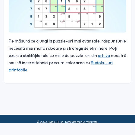
Pe măsură ce ajungi la puzzle-uri mai avansate, răspunsurile
necesită mai multă răbdare și strategii de eliminare. Poți
exersa abilitățile tale cu miile de puzzle-uri din
arhiva
noastră
sau să încerci tehnici precum colorarea cu
Sudoku-uri
printabile
.
© 2026 Sudoku Bliss. Toate drepturile rezervate.
Despre noi
|
Confidențialitate
|
Termeni de utilizare
|
Politica privind
cookie-urile
|
Harta site-ului
|
Facebook
|
Contactaţi-ne