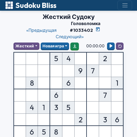
Sudoku Bliss
Жесткий Судоку
Головоломка
«Предыдущая
#1033402
Следующий»
00:00:00
Жесткий
Новая игра
5
4
2
9
7
8
6
1
6
7
4
1
3
5
2
3
6
6
5
8