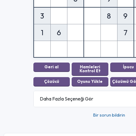
3
8
9
1
6
7
Daha Fazla Seçeneği Gör
Bir sorun bildirin