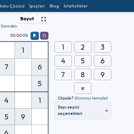
doku Çözücü
İpuçları
Blog
İstatistikler
Boyut
Sonraki»
00:00:00
1
2
3
1
4
5
6
7
6
7
8
9
5
Olasılık?
(
tümünü temizle
)
4
1
Sayı seçici
seçenekleri
5
9
6