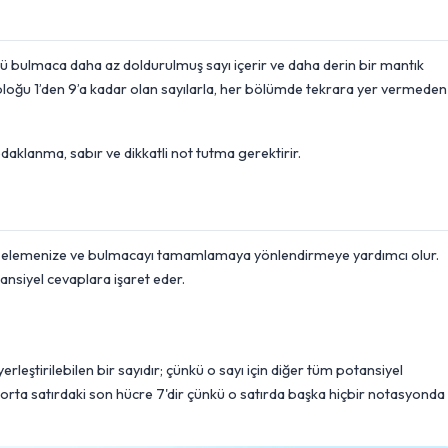
 bulmaca daha az doldurulmuş sayı içerir ve daha derin bir mantık
 bloğu 1’den 9’a kadar olan sayılarla, her bölümde tekrara yer vermeden
daklanma, sabır ve dikkatli not tutma gerektirir.
ları elemenize ve bulmacayı tamamlamaya yönlendirmeye yardımcı olur.
tansiyel cevaplara işaret eder.
 yerleştirilebilen bir sayıdır; çünkü o sayı için diğer tüm potansiyel
 orta satırdaki son hücre 7'dir çünkü o satırda başka hiçbir notasyonda