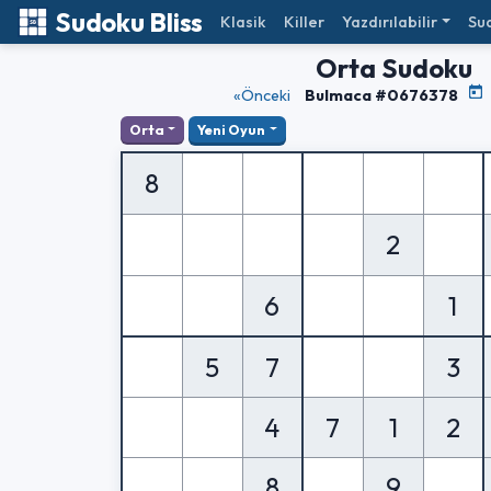
Sudoku Bliss
Klasik
Killer
Yazdırılabilir
Su
Orta Sudoku
«Önceki
Bulmaca #0676378
Orta
Yeni Oyun
8
2
6
1
5
7
3
4
7
1
2
8
9