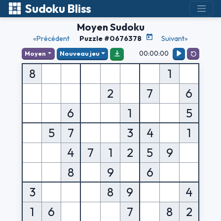
Sudoku Bliss
Moyen Sudoku
«Précédent
Puzzle #0676378
Suivant»
00:00:00
Moyen
Nouveau jeu
8
1
2
7
6
6
1
5
5
7
3
4
1
4
7
1
2
5
9
8
9
6
3
8
9
4
1
6
7
8
2