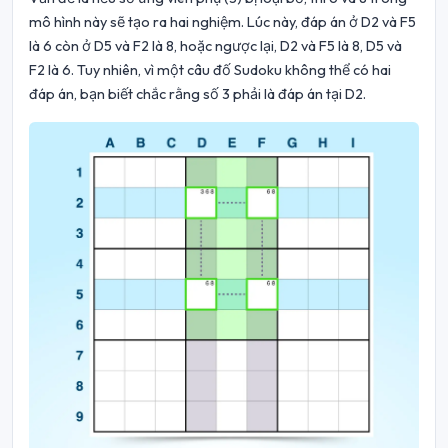
mô hình này sẽ tạo ra hai nghiệm. Lúc này, đáp án ở D2 và F5
là 6 còn ở D5 và F2 là 8, hoặc ngược lại, D2 và F5 là 8, D5 và
F2 là 6. Tuy nhiên, vì một câu đố Sudoku không thể có hai
đáp án, bạn biết chắc rằng số 3 phải là đáp án tại D2.