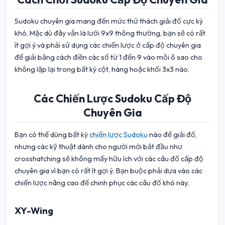
Sudoku chuyên gia mang đến mức thử thách giải đố cực kỳ
khó. Mặc dù đây vẫn là lưới 9x9 thông thường, bạn sẽ có rất
ít gợi ý và phải sử dụng các chiến lược ở cấp độ chuyên gia
để giải bằng cách điền các số từ 1 đến 9 vào mỗi ô sao cho
không lặp lại trong bất kỳ cột, hàng hoặc khối 3x3 nào.
Các Chiến Lược Sudoku Cấp Độ
Chuyên Gia
Bạn có thể dùng bất kỳ
chiến lược Sudoku
nào để giải đố,
nhưng các kỹ thuật dành cho người mới bắt đầu như
crosshatching sẽ không mấy hữu ích với các câu đố cấp độ
chuyên gia vì bạn có rất ít gợi ý. Bạn buộc phải dựa vào các
chiến lược nâng cao để chinh phục các câu đố khó này.
XY-Wing