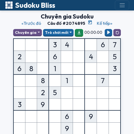
Sudoku Bliss
Chuyên gia Sudoku
«Trước đó
Câu đố #2074895
Kế tiếp»
00:00:00
Chuyên gia
Trò chơi mới
3
4
6
7
2
6
4
5
6
8
1
3
8
1
7
2
5
3
9
6
9
9