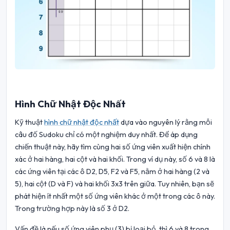
Hình Chữ Nhật Độc Nhất
Kỹ thuật
hình chữ nhật độc nhất
dựa vào nguyên lý rằng mỗi
câu đố Sudoku chỉ có một nghiệm duy nhất. Để áp dụng
chiến thuật này, hãy tìm cùng hai số ứng viên xuất hiện chính
xác ở hai hàng, hai cột và hai khối. Trong ví dụ này, số 6 và 8 là
các ứng viên tại các ô D2, D5, F2 và F5, nằm ở hai hàng (2 và
5), hai cột (D và F) và hai khối 3x3 trên giữa. Tuy nhiên, bạn sẽ
phát hiện ít nhất một số ứng viên khác ở một trong các ô này.
Trong trường hợp này là số 3 ở D2.
Vấn đề là nếu số ứng viên phụ (3) bị loại bỏ, thì 6 và 8 trong