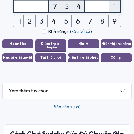
7
5
4
1
1
2
3
4
5
6
7
8
9
Khả năng?
(
xóa tất cả
)
Xem thêm tùy chọn
Báo cáo sự cố
Cách Chơi Sudoku Cấp Độ Chuyên Gia