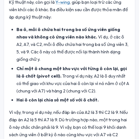
Kỹ thuật này, còn gọi là
Y-wing
, giúp bạn loại trừ các ứng
viên khỏi các ô khác. Ba điều kiện sau cần được thỏa mãn để
áp dụng kỹ thuật này:
Ba ô, mỗi ô chứa hai trong ba số ứng viên giống
nhau và không có ứng viên nào khác.
Ví dụ, ở các ô
A2, A7, và C2, mỗi ô đều chứa hai trong ba số ứng viên 3,
5, và 9. Các ô này có thể được nối lại thành hình dạng
giống chữ y.
Chỉ một ô chung một khu vực với từng ô còn lại, gọi
là ô chốt (pivot cell).
Trong ví dụ này, A2 là ô duy nhất
có thể giao với khu vực của hai ô còn lại vì nó nằm ở cột A
(chung với A7) và hàng 2 (chung với C2).
Hai ô còn lại chia sẻ một số với ô chốt.
Vì vậy, trong ví dụ này, nếu đáp án của A2 là 3 thì C2 là 9. Nếu
đáp án A2 là 5 thì A7 là 9. Dù trường hợp nào, một trong hai
ô này chắc chắn phải là 9. Vì vậy, bạn có thể loại 9 khỏi danh
sách ứng viên ở bất kỳ ô nào cùng khu vực với A7 và C2