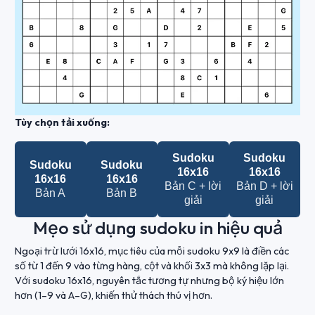
Tùy chọn tải xuống:
Sudoku
Sudoku
Sudoku
Sudoku
16x16
16x16
16x16
16x16
Bản C + lời
Bản D + lời
Bản A
Bản B
giải
giải
Mẹo sử dụng sudoku in hiệu quả
Ngoại trừ lưới 16x16, mục tiêu của mỗi sudoku 9x9 là điền các
số từ 1 đến 9 vào từng hàng, cột và khối 3x3 mà không lặp lại.
Với sudoku 16x16, nguyên tắc tương tự nhưng bộ ký hiệu lớn
hơn (1–9 và A–G), khiến thử thách thú vị hơn.