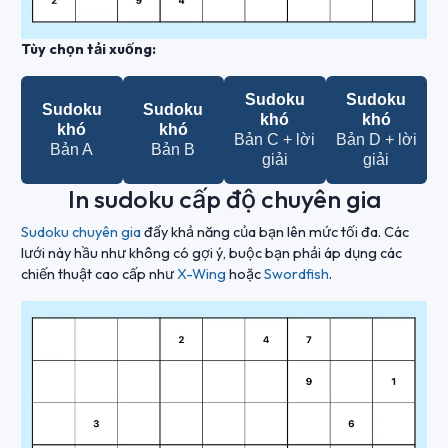
Tùy chọn tải xuống:
Sudoku
Sudoku
Sudoku
Sudoku
khó
khó
khó
khó
Bản C + lời
Bản D + lời
Bản A
Bản B
giải
giải
In sudoku cấp độ chuyên gia
Sudoku chuyên gia
đẩy khả năng của bạn lên mức tối đa. Các
lưới này hầu như không có gợi ý, buộc bạn phải áp dụng các
chiến thuật cao cấp như
X-Wing
hoặc
Swordfish
.