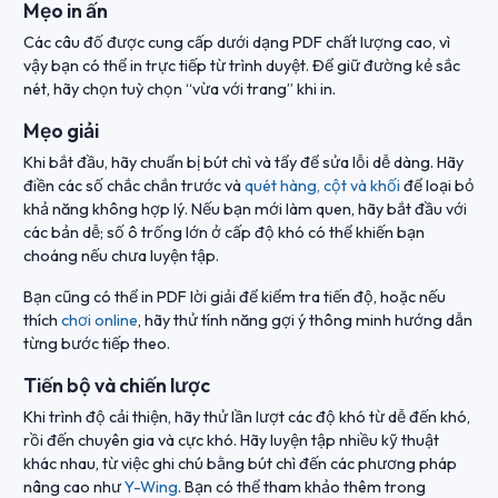
Mẹo in ấn
Các câu đố được cung cấp dưới dạng PDF chất lượng cao, vì
vậy bạn có thể in trực tiếp từ trình duyệt. Để giữ đường kẻ sắc
nét, hãy chọn tuỳ chọn “vừa với trang” khi in.
Mẹo giải
Khi bắt đầu, hãy chuẩn bị bút chì và tẩy để sửa lỗi dễ dàng. Hãy
điền các số chắc chắn trước và
quét hàng, cột và khối
để loại bỏ
khả năng không hợp lý. Nếu bạn mới làm quen, hãy bắt đầu với
các bản dễ; số ô trống lớn ở cấp độ khó có thể khiến bạn
choáng nếu chưa luyện tập.
Bạn cũng có thể in PDF lời giải để kiểm tra tiến độ, hoặc nếu
thích
chơi online
, hãy thử tính năng gợi ý thông minh hướng dẫn
từng bước tiếp theo.
Tiến bộ và chiến lược
Khi trình độ cải thiện, hãy thử lần lượt các độ khó từ dễ đến khó,
rồi đến chuyên gia và cực khó. Hãy luyện tập nhiều kỹ thuật
khác nhau, từ việc ghi chú bằng bút chì đến các phương pháp
nâng cao như
Y-Wing
. Bạn có thể tham khảo thêm trong