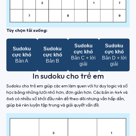
Tùy chọn tải xuống:
Sudoku
Sudoku
Sudoku
Sudoku
cực khó
cực khó
cực khó
cực khó
Bản C + lời
Bản D + lời
Bản A
Bản B
giải
giải
In sudoku cho trẻ em
Sudoku cho trẻ em giúp các em làm quen với tư duy logic và số
học bằng những lưới nhỏ hơn, đơn giản hơn. Các bản in 4x4 và
6x6 có nhiều số khởi đầu nên dễ theo dõi nhưng vẫn hấp dẫn,
giúp bé rèn luyện tập trung và giải quyết vấn đề.