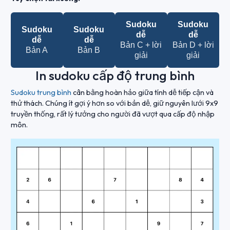
Sudoku
Sudoku
Sudoku
Sudoku
dễ
dễ
dễ
dễ
Bản C + lời
Bản D + lời
Bản A
Bản B
giải
giải
In sudoku cấp độ trung bình
Sudoku trung bình
cân bằng hoàn hảo giữa tính dễ tiếp cận và
thử thách. Chúng ít gợi ý hơn so với bản dễ, giữ nguyên lưới 9x9
truyền thống, rất lý tưởng cho người đã vượt qua cấp độ nhập
môn.