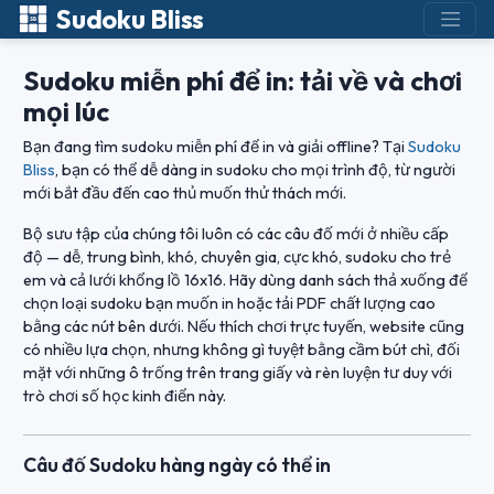
Sudoku Bliss
Sudoku miễn phí để in: tải về và chơi
mọi lúc
Bạn đang tìm sudoku miễn phí để in và giải offline? Tại
Sudoku
Bliss
, bạn có thể dễ dàng in sudoku cho mọi trình độ, từ người
mới bắt đầu đến cao thủ muốn thử thách mới.
Bộ sưu tập của chúng tôi luôn có các câu đố mới ở nhiều cấp
độ — dễ, trung bình, khó, chuyên gia, cực khó, sudoku cho trẻ
em và cả lưới khổng lồ 16x16. Hãy dùng danh sách thả xuống để
chọn loại sudoku bạn muốn in hoặc tải PDF chất lượng cao
bằng các nút bên dưới. Nếu thích chơi trực tuyến, website cũng
có nhiều lựa chọn, nhưng không gì tuyệt bằng cầm bút chì, đối
mặt với những ô trống trên trang giấy và rèn luyện tư duy với
trò chơi số học kinh điển này.
Câu đố Sudoku hàng ngày có thể in