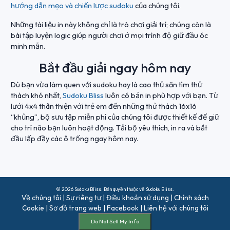
hướng dẫn mẹo và chiến lược sudoku
của chúng tôi.
Những tài liệu in này không chỉ là trò chơi giải trí; chúng còn là
bài tập luyện logic giúp người chơi ở mọi trình độ giữ đầu óc
minh mẫn.
Bắt đầu giải ngay hôm nay
Dù bạn vừa làm quen với sudoku hay là cao thủ săn tìm thử
thách khó nhất,
Sudoku Bliss
luôn có bản in phù hợp với bạn. Từ
lưới 4x4 thân thiện với trẻ em đến những thử thách 16x16
“khủng”, bộ sưu tập miễn phí của chúng tôi được thiết kế để giữ
cho trí não bạn luôn hoạt động. Tải bộ yêu thích, in ra và bắt
đầu lấp đầy các ô trống ngay hôm nay.
© 2026 Sudoku Bliss. Bản quyền thuộc về Sudoku Bliss.
Về chúng tôi
|
Sự riêng tư
|
Điều khoản sử dụng
|
Chính sách
Cookie
|
Sơ đồ trang web
|
Facebook
|
Liên hệ với chúng tôi
Do Not Sell My Info