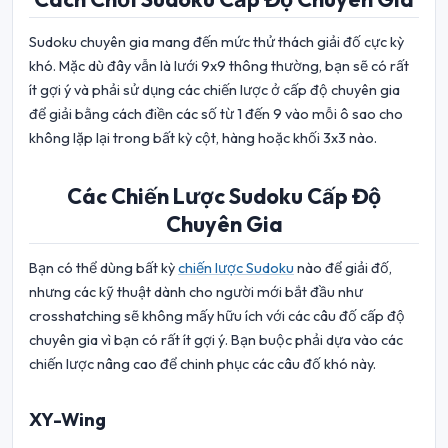
Sudoku chuyên gia mang đến mức thử thách giải đố cực kỳ
khó. Mặc dù đây vẫn là lưới 9x9 thông thường, bạn sẽ có rất
ít gợi ý và phải sử dụng các chiến lược ở cấp độ chuyên gia
để giải bằng cách điền các số từ 1 đến 9 vào mỗi ô sao cho
không lặp lại trong bất kỳ cột, hàng hoặc khối 3x3 nào.
Các Chiến Lược Sudoku Cấp Độ
Chuyên Gia
Bạn có thể dùng bất kỳ
chiến lược Sudoku
nào để giải đố,
nhưng các kỹ thuật dành cho người mới bắt đầu như
crosshatching sẽ không mấy hữu ích với các câu đố cấp độ
chuyên gia vì bạn có rất ít gợi ý. Bạn buộc phải dựa vào các
chiến lược nâng cao để chinh phục các câu đố khó này.
XY-Wing