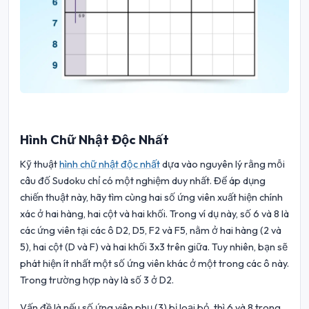
Hình Chữ Nhật Độc Nhất
Kỹ thuật
hình chữ nhật độc nhất
dựa vào nguyên lý rằng mỗi
câu đố Sudoku chỉ có một nghiệm duy nhất. Để áp dụng
chiến thuật này, hãy tìm cùng hai số ứng viên xuất hiện chính
xác ở hai hàng, hai cột và hai khối. Trong ví dụ này, số 6 và 8 là
các ứng viên tại các ô D2, D5, F2 và F5, nằm ở hai hàng (2 và
5), hai cột (D và F) và hai khối 3x3 trên giữa. Tuy nhiên, bạn sẽ
phát hiện ít nhất một số ứng viên khác ở một trong các ô này.
Trong trường hợp này là số 3 ở D2.
Vấn đề là nếu số ứng viên phụ (3) bị loại bỏ, thì 6 và 8 trong