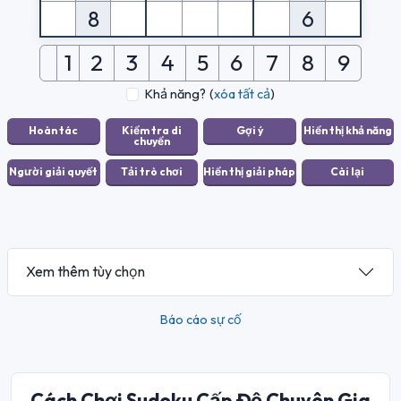
8
6
1
2
3
4
5
6
7
8
9
Khả năng?
(
xóa tất cả
)
Xem thêm tùy chọn
Báo cáo sự cố
Cách Chơi Sudoku Cấp Độ Chuyên Gia