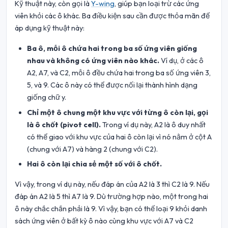
Kỹ thuật này, còn gọi là
Y-wing
, giúp bạn loại trừ các ứng
viên khỏi các ô khác. Ba điều kiện sau cần được thỏa mãn để
áp dụng kỹ thuật này:
Ba ô, mỗi ô chứa hai trong ba số ứng viên giống
nhau và không có ứng viên nào khác.
Ví dụ, ở các ô
A2, A7, và C2, mỗi ô đều chứa hai trong ba số ứng viên 3,
5, và 9. Các ô này có thể được nối lại thành hình dạng
giống chữ y.
Chỉ một ô chung một khu vực với từng ô còn lại, gọi
là ô chốt (pivot cell).
Trong ví dụ này, A2 là ô duy nhất
có thể giao với khu vực của hai ô còn lại vì nó nằm ở cột A
(chung với A7) và hàng 2 (chung với C2).
Hai ô còn lại chia sẻ một số với ô chốt.
Vì vậy, trong ví dụ này, nếu đáp án của A2 là 3 thì C2 là 9. Nếu
đáp án A2 là 5 thì A7 là 9. Dù trường hợp nào, một trong hai
ô này chắc chắn phải là 9. Vì vậy, bạn có thể loại 9 khỏi danh
sách ứng viên ở bất kỳ ô nào cùng khu vực với A7 và C2