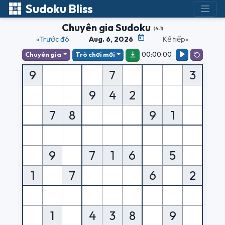
Sudoku Bliss
Chuyên gia Sudoku
(4.1)
«Trước đó
Aug. 6, 2026
Kế tiếp»
00:00:00
Chuyên gia
Trò chơi mới
9
7
3
9
4
2
7
8
9
1
9
7
1
6
5
1
7
6
2
1
4
3
8
9