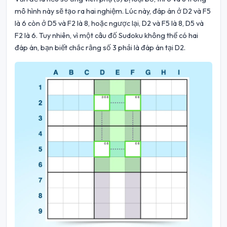
mô hình này sẽ tạo ra hai nghiệm. Lúc này, đáp án ở D2 và F5
là 6 còn ở D5 và F2 là 8, hoặc ngược lại, D2 và F5 là 8, D5 và
F2 là 6. Tuy nhiên, vì một câu đố Sudoku không thể có hai
đáp án, bạn biết chắc rằng số 3 phải là đáp án tại D2.