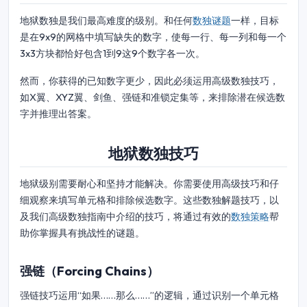
地狱数独是我们最高难度的级别。和任何
数独谜题
一样，目标
是在9x9的网格中填写缺失的数字，使每一行、每一列和每一个
3x3方块都恰好包含1到9这9个数字各一次。
然而，你获得的已知数字更少，因此必须运用高级数独技巧，
如X翼、XYZ翼、剑鱼、强链和准锁定集等，来排除潜在候选数
字并推理出答案。
地狱数独技巧
地狱级别需要耐心和坚持才能解决。你需要使用高级技巧和仔
细观察来填写单元格和排除候选数字。这些数独解题技巧，以
及我们高级数独指南中介绍的技巧，将通过有效的
数独策略
帮
助你掌握具有挑战性的谜题。
强链（Forcing Chains）
强链技巧运用“如果……那么……”的逻辑，通过识别一个单元格