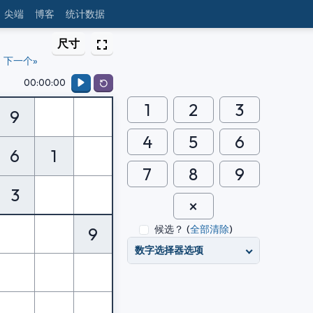
尖端
博客
统计数据
尺寸
下一个»
00:00:00
1
2
3
9
4
5
6
6
1
7
8
9
3
候选？
(
全部清除
)
9
数字选择器选项