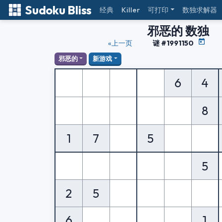
Sudoku Bliss
经典
Killer
可打印
数独求解器
邪恶的 数独
«上一页
谜 #1991150
邪恶的
新游戏
6
4
8
1
7
5
5
2
5
6
1