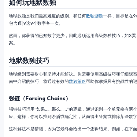
如何玩地狱数独
地狱数独是我们最高难度的级别。和任何
数独谜题
一样，目标是在9
包含1到9这9个数字各一次。
然而，你获得的已知数字更少，因此必须运用高级数独技巧，如X翼
案。
地狱数独技巧
地狱级别需要耐心和坚持才能解决。你需要使用高级技巧和仔细观
南中介绍的技巧，将通过有效的
数独策略
帮助你掌握具有挑战性的
强链（Forcing Chains）
强链技巧运用“如果……那么……”的逻辑，通过识别一个单元格有
应。这样，你可以找到矛盾或确定性，从而得出答案或排除某些数
这种解法不是猜测，因为它最终会给出一个逻辑结果。例如，在下面的