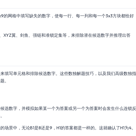
x9的网格中填写缺失的数字，使每一行、每一列和每一个3x3方块都恰好
、XYZ翼、剑鱼、强链和准锁定集等，来排除潜在候选数字并推理出答
察来填写单元格和排除候选数字。这些数独解题技巧，以及我们高级数独
谜题。
两个候选数字，并模拟如果某一个为答案或另一个为答案时会发生什么连锁
字。
场景中，无论B1是8还是9，H1的答案都是一样的。这就确认了H1为4。