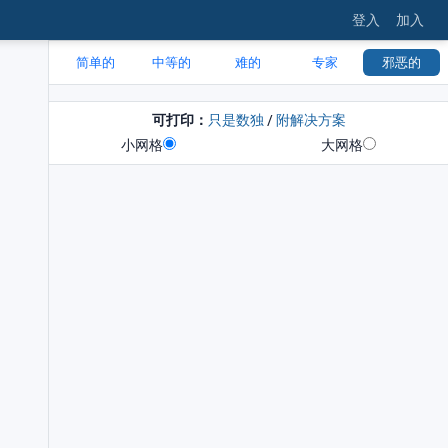
登入
加入
简单的
中等的
难的
专家
邪恶的
可打印：
只是数独
/
附解决方案
小网格
大网格