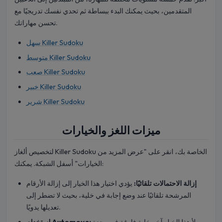
المتقدمين، بحيث يمكنك البدء ببساطة ثم تحدي نفسك تدريجيًا مع
تحسن مهاراتك.
سهل Killer Sudoku
متوسط Killer Sudoku
صعب Killer Sudoku
خبير Killer Sudoku
شرير Killer Sudoku
ميزات اللغز والخيارات
لتخصيص ألغاز Killer Sudoku الخاصة بك، انقر على "عرض المزيد من
الخيارات" أسفل الشبكة. يمكنك:
إزالة الاحتمالات تلقائيًا:
يؤدي اختيار هذا الخيار إلى إزالة الأرقام
المرشحة تلقائيًا عند وضع إجابة في خلية، بحيث لا تضطر إلى
تعديلها يدويًا.
يملأ هذا الخيار آخر خلية فارغة في وحدة
استخدام Automove: