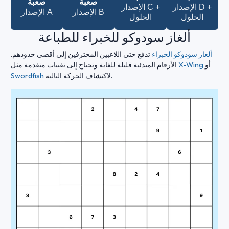
صعبة
صعبة
الإصدار D +
الإصدار C +
الإصدار B
الإصدار A
الحلول
الحلول
ألغاز سودوكو للخبراء للطباعة
ألغاز سودوكو الخبراء
تدفع حتى اللاعبين المحترفين إلى أقصى حدودهم.
أو
X-Wing
الأرقام المبدئية قليلة للغاية وتحتاج إلى تقنيات متقدمة مثل
لاكتشاف الحركة التالية.
Swordfish