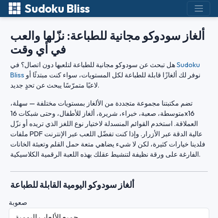
Sudoku Bliss
ألغاز سودوكو مجانية للطباعة: نزّلها والعب
في أي وقت
Sudoku
هل تبحث عن سودوكو مجانية للطباعة لتلعبها دون اتصال؟ في
نوفر لك ألغازًا قابلة للطباعة لكل المستويات، سواء كنت مبتدئًا أو
Bliss
لاعبًا متمرّسًا يبحث عن تحدٍ جديد.
تضم مكتبتنا مجموعة متجددة من الألغاز بمستويات مختلفة — سهلة،
متوسطة، صعبة، خبراء، شريرة، ألغاز للأطفال، وحتى شبكات 16x16
العملاقة. استخدم القوائم المنسدلة لاختيار نوع اللغز الذي تريده أو نزّل
ملفات PDF عالية الدقة عبر الأزرار. وإذا كنت تفضّل اللعب عبر الإنترنت
فلدينا خيارات كثيرة، لكن لا شيء يضاهي متعة حمل القلم وتعبئة الخانات
الفارغة على ورقة نظيفة لتنشيط عقلك بهذه اللعبة الرقمية الكلاسيكية.
ألغاز سودوكو اليومية القابلة للطباعة
صعوبة