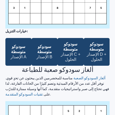
خيارات التنزيل:
سودوكو
سودوكو
سودوكو
سودوكو
متوسطة
متوسطة
متوسطة
متوسطة
الإصدار D +
الإصدار C +
الإصدار B
الإصدار A
الحلول
الحلول
ألغاز سودوكو صعبة للطباعة
ألغاز السودوكو الصعبة
مناسبة للمخضرمين الذين يبحثون عن تحدٍ قوي.
توفر أقل عدد من الأرقام المبدئية وتضم كثيرًا من الخانات الفارغة، لذا
فهي تحتاج إلى صبر واستراتيجيات متقدمة، كما أنها وسيلة ممتازة للتدرّب
.
على
تقنيات السودوكو المتقدمة