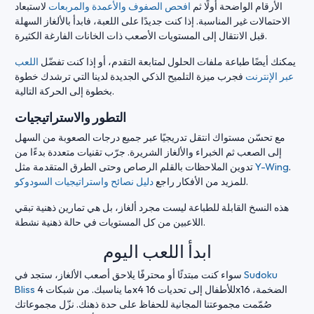
الأرقام الواضحة أولًا ثم
افحص الصفوف والأعمدة والمربعات
لاستبعاد
الاحتمالات غير المناسبة. إذا كنت جديدًا على اللعبة، فابدأ بالألغاز السهلة
قبل الانتقال إلى المستويات الأصعب ذات الخانات الفارغة الكثيرة.
يمكنك أيضًا طباعة ملفات الحلول لمتابعة التقدم، أو إذا كنت تفضّل
اللعب
عبر الإنترنت
فجرب ميزة التلميح الذكي الجديدة لدينا التي ترشدك خطوة
بخطوة إلى الحركة التالية.
التطور والاستراتيجيات
مع تحسّن مستواك انتقل تدريجيًا عبر جميع درجات الصعوبة من السهل
إلى الصعب ثم الخبراء والألغاز الشريرة. جرّب تقنيات متعددة بدءًا من
.
Y-Wing
تدوين الملاحظات بالقلم الرصاص وحتى الطرق المتقدمة مثل
.
للمزيد من الأفكار راجع
دليل نصائح واستراتيجيات السودوكو
هذه النسخ القابلة للطباعة ليست مجرد ألغاز، بل هي تمارين ذهنية تبقي
اللاعبين من كل المستويات في حالة ذهنية نشطة.
ابدأ اللعب اليوم
Sudoku
سواء كنت مبتدئًا أو محترفًا يلاحق أصعب الألغاز، ستجد في
ما يناسبك. من شبكات 4x4 للأطفال إلى تحديات 16x16 الضخمة،
Bliss
صُمّمت مجموعتنا المجانية للحفاظ على حدة ذهنك. نزّل مجموعاتك