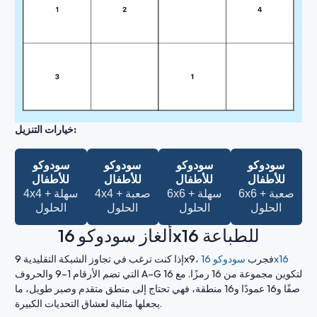
خيارات التنزيل:
سودوكو
سودوكو
سودوكو
سودوكو
للأطفال
للأطفال
للأطفال
للأطفال
6x6 صعبة +
6x6 سهلة +
4x4 صعبة +
4x4 سهلة +
الحلول
الحلول
الحلول
الحلول
ألغاز سودوكو 16x16 للطباعة
سودوكو 16x16
إذا كنت ترغب في تجاوز الشبكة التقليدية 9x9، فجرب
التي تضم الأرقام 1–9 والحروف A–G لتكوين مجموعة من 16 رمزًا. مع 16
صفًا و16 عمودًا و16 منطقة، فهي تحتاج إلى منطق متقدم وصبر طويل، ما
يجعلها مثالية لعشاق التحديات الكبيرة.