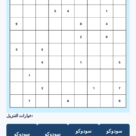
خيارات التنزيل:
سودوكو
سودوكو
سودوكو
سودوكو