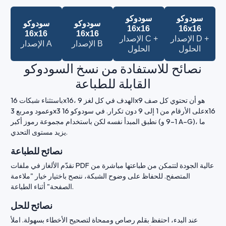
سودوكو
سودوكو
سودوكو
سودوكو
16x16
16x16
16x16
16x16
الإصدار D +
الإصدار C +
الإصدار B
الإصدار A
الحلول
الحلول
نصائح للاستفادة من نسخ السودوكو
القابلة للطباعة
باستثناء شبكات 16x16، الهدف في كل لغز 9x9 هو أن تحتوي كل صف
وعمود ومربع 3x3 على الأرقام من 1 إلى 9 دون تكرار. في سودوكو 16x16
نطبق المبدأ نفسه لكن باستخدام مجموعة رموز أكبر (1–9 و A–G)، ما
يزيد مستوى التحدي.
نصائح للطباعة
نقدّم الألغاز في ملفات PDF عالية الجودة لتتمكن من طباعتها مباشرة من
المتصفح. للحفاظ على وضوح الشبكة، ننصح باختيار خيار "ملاءمة
الصفحة" أثناء الطباعة.
نصائح للحل
عند البدء، احتفظ بقلم رصاص وممحاة لتصحيح الأخطاء بسهولة. املأ