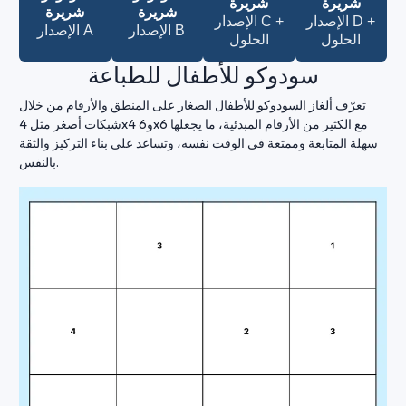
شريرة
شريرة
شريرة
شريرة
الإصدار D +
الإصدار C +
الإصدار B
الإصدار A
الحلول
الحلول
سودوكو للأطفال للطباعة
تعرّف ألغاز السودوكو للأطفال الصغار على المنطق والأرقام من خلال
شبكات أصغر مثل 4x4 و6x6 مع الكثير من الأرقام المبدئية، ما يجعلها
سهلة المتابعة وممتعة في الوقت نفسه، وتساعد على بناء التركيز والثقة
بالنفس.