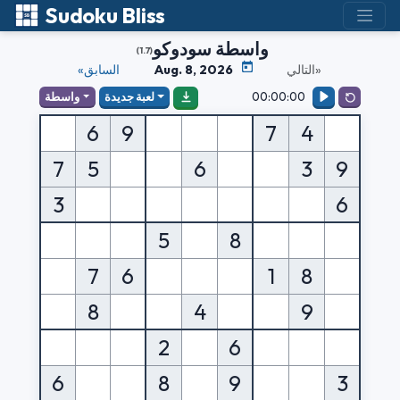
Sudoku Bliss
واسطة سودوكو
(1.7)
التالي»
Aug. 8, 2026
«السابق
00:00:00
لعبة جديدة
واسطة
6
9
7
4
7
5
6
3
9
3
6
5
8
7
6
1
8
8
4
9
2
6
6
8
9
3