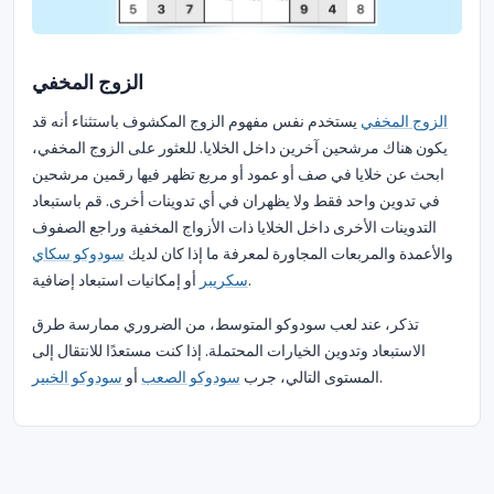
الزوج المخفي
الزوج المخفي
يستخدم نفس مفهوم الزوج المكشوف باستثناء أنه قد
يكون هناك مرشحين آخرين داخل الخلايا. للعثور على الزوج المخفي،
ابحث عن خلايا في صف أو عمود أو مربع تظهر فيها رقمين مرشحين
في تدوين واحد فقط ولا يظهران في أي تدوينات أخرى. قم باستبعاد
التدوينات الأخرى داخل الخلايا ذات الأزواج المخفية وراجع الصفوف
والأعمدة والمربعات المجاورة لمعرفة ما إذا كان لديك
سودوكو سكاي
أو إمكانيات استبعاد إضافية.
سكريبر
تذكر، عند لعب سودوكو المتوسط، من الضروري ممارسة طرق
الاستبعاد وتدوين الخيارات المحتملة. إذا كنت مستعدًا للانتقال إلى
.
المستوى التالي، جرب
سودوكو الصعب
أو
سودوكو الخبير