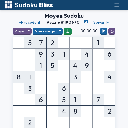
Sudoku Bliss
Moyen Sudoku
«Précédent
Puzzle #1906701
Suivant»
00:00:00
Moyen
Nouveau jeu
5
7
2
1
9
3
1
4
6
1
5
4
9
8
1
3
4
3
6
6
5
1
7
4
8
2
2