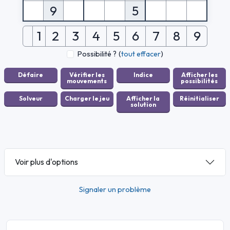
9
5
1
2
3
4
5
6
7
8
9
Possibilité ?
(
tout effacer
)
Voir plus d'options
Signaler un problème