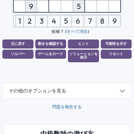
9
5
1
2
3
4
5
6
7
8
9
候補？
(
すべて消去
)
その他のオプションを見る
問題を報告する
中級数独の遊び方