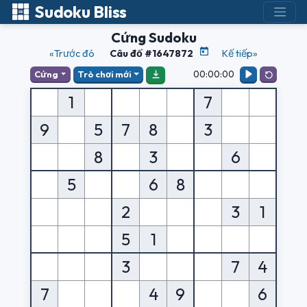
Sudoku Bliss
Cứng Sudoku
«Trước đó
Câu đố #1647872
Kế tiếp»
00:00:00
Cứng
Trò chơi mới
1
7
9
5
7
8
3
8
3
6
5
6
8
2
3
1
5
1
3
7
4
7
4
9
6