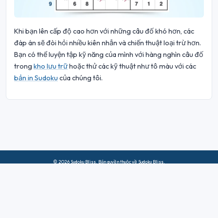
Khi bạn lên cấp độ cao hơn với những câu đố khó hơn, các
đáp án sẽ đòi hỏi nhiều kiên nhẫn và chiến thuật loại trừ hơn.
Bạn có thể luyện tập kỹ năng của mình với hàng nghìn câu đố
trong
kho lưu trữ
hoặc thử các kỹ thuật như tô màu với các
bản in Sudoku
của chúng tôi.
© 2026 Sudoku Bliss. Bản quyền thuộc về Sudoku Bliss.
Về chúng tôi
|
Sự riêng tư
|
Điều khoản sử dụng
|
Chính sách
Cookie
|
Sơ đồ trang web
|
Facebook
|
Liên hệ với chúng tôi
Do Not Sell My Info
Tiếng Việt