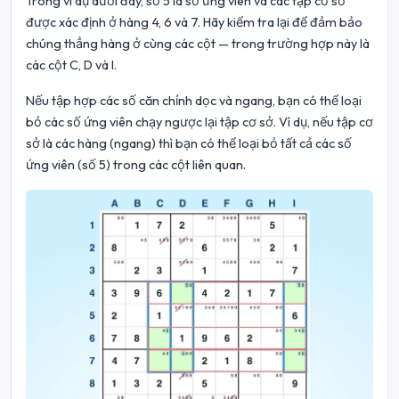
Trong ví dụ dưới đây, số 5 là số ứng viên và các tập cơ sở
được xác định ở hàng 4, 6 và 7. Hãy kiểm tra lại để đảm bảo
chúng thẳng hàng ở cùng các cột — trong trường hợp này là
các cột C, D và I.
Nếu tập hợp các số căn chỉnh dọc và ngang, bạn có thể loại
bỏ các số ứng viên chạy ngược lại tập cơ sở. Ví dụ, nếu tập cơ
sở là các hàng (ngang) thì bạn có thể loại bỏ tất cả các số
ứng viên (số 5) trong các cột liên quan.