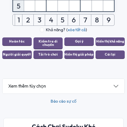
5
1
2
3
4
5
6
7
8
9
Khả năng?
(
xóa tất cả
)
Xem thêm tùy chọn
Báo cáo sự cố
Cách Chơi Sudoku Khó