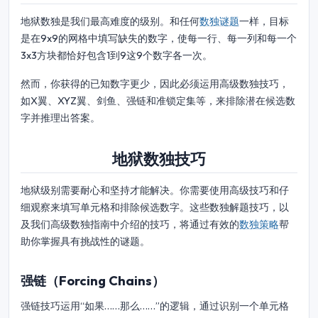
地狱数独是我们最高难度的级别。和任何
数独谜题
一样，目标
是在9x9的网格中填写缺失的数字，使每一行、每一列和每一个
3x3方块都恰好包含1到9这9个数字各一次。
然而，你获得的已知数字更少，因此必须运用高级数独技巧，
如X翼、XYZ翼、剑鱼、强链和准锁定集等，来排除潜在候选数
字并推理出答案。
地狱数独技巧
地狱级别需要耐心和坚持才能解决。你需要使用高级技巧和仔
细观察来填写单元格和排除候选数字。这些数独解题技巧，以
及我们高级数独指南中介绍的技巧，将通过有效的
数独策略
帮
助你掌握具有挑战性的谜题。
强链（Forcing Chains）
强链技巧运用“如果……那么……”的逻辑，通过识别一个单元格