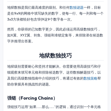
地狱数独是我们最高难度的级别。和任何
数独谜题
一样，目标
是在9x9的网格中填写缺失的数字，使每一行、每一列和每一个
3x3方块都恰好包含1到9这9个数字各一次。
然而，你获得的已知数字更少，因此必须运用高级数独技巧，
如X翼、XYZ翼、剑鱼、强链和准锁定集等，来排除潜在候选数
字并推理出答案。
地狱数独技巧
地狱级别需要耐心和坚持才能解决。你需要使用高级技巧和仔
细观察来填写单元格和排除候选数字。这些数独解题技巧，以
及我们高级数独指南中介绍的技巧，将通过有效的
数独策略
帮
助你掌握具有挑战性的谜题。
强链（Forcing Chains）
强链技巧运用“如果……那么……”的逻辑，通过识别一个单元格