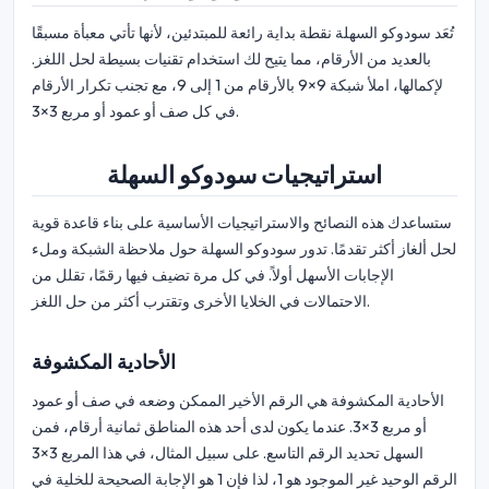
تُعَد سودوكو السهلة نقطة بداية رائعة للمبتدئين، لأنها تأتي معبأة مسبقًا
بالعديد من الأرقام، مما يتيح لك استخدام تقنيات بسيطة لحل اللغز.
لإكمالها، املأ شبكة 9×9 بالأرقام من 1 إلى 9، مع تجنب تكرار الأرقام
في كل صف أو عمود أو مربع 3×3.
استراتيجيات سودوكو السهلة
ستساعدك هذه النصائح والاستراتيجيات الأساسية على بناء قاعدة قوية
لحل ألغاز أكثر تقدمًا. تدور سودوكو السهلة حول ملاحظة الشبكة وملء
الإجابات الأسهل أولاً. في كل مرة تضيف فيها رقمًا، تقلل من
الاحتمالات في الخلايا الأخرى وتقترب أكثر من حل اللغز.
الأحادية المكشوفة
الأحادية المكشوفة هي الرقم الأخير الممكن وضعه في صف أو عمود
أو مربع 3×3. عندما يكون لدى أحد هذه المناطق ثمانية أرقام، فمن
السهل تحديد الرقم التاسع. على سبيل المثال، في هذا المربع 3×3
الرقم الوحيد غير الموجود هو 1، لذا فإن 1 هو الإجابة الصحيحة للخلية في