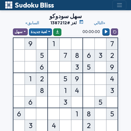
Sudoku Bliss
سهل سودوكو
التالي»
لغز #1387212
«السابق
00:00:00
لعبة جديدة
سهل
9
1
7
5
7
8
6
3
2
6
3
5
9
1
2
5
9
4
8
1
4
3
6
3
5
6
1
8
5
3
4
2