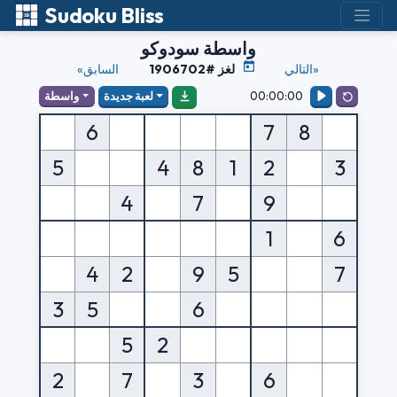
Sudoku Bliss
واسطة سودوكو
التالي»
لغز #1906702
«السابق
00:00:00
لعبة جديدة
واسطة
6
7
8
5
4
8
1
2
3
4
7
9
1
6
4
2
9
5
7
3
5
6
5
2
2
7
3
6