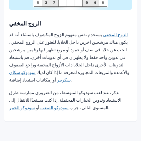
الزوج المخفي
الزوج المخفي
يستخدم نفس مفهوم الزوج المكشوف باستثناء أنه قد
يكون هناك مرشحين آخرين داخل الخلايا. للعثور على الزوج المخفي،
ابحث عن خلايا في صف أو عمود أو مربع تظهر فيها رقمين مرشحين
في تدوين واحد فقط ولا يظهران في أي تدوينات أخرى. قم باستبعاد
التدوينات الأخرى داخل الخلايا ذات الأزواج المخفية وراجع الصفوف
والأعمدة والمربعات المجاورة لمعرفة ما إذا كان لديك
سودوكو سكاي
أو إمكانيات استبعاد إضافية.
سكريبر
تذكر، عند لعب سودوكو المتوسط، من الضروري ممارسة طرق
الاستبعاد وتدوين الخيارات المحتملة. إذا كنت مستعدًا للانتقال إلى
.
المستوى التالي، جرب
سودوكو الصعب
أو
سودوكو الخبير