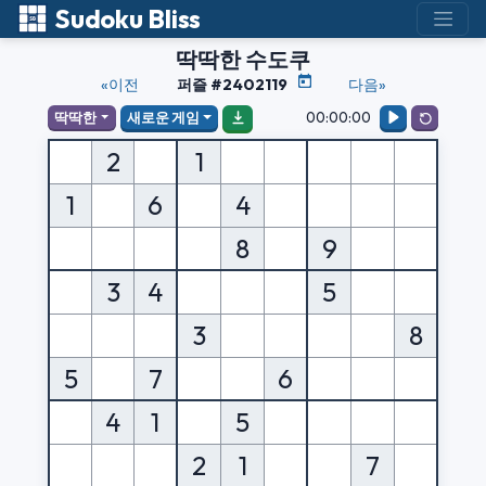
Sudoku Bliss
딱딱한 수도쿠
«이전
퍼즐 #2402119
다음»
00:00:00
딱딱한
새로운 게임
2
1
1
6
4
8
9
3
4
5
3
8
5
7
6
4
1
5
2
1
7