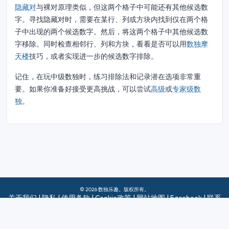
隐藏对
与裸对原理类似，但这两个格子中可能还有其他候选数
字。寻找隐藏对时，需要在某行、列或方块内找到仅在两个格
子中出现的两个候选数字。然后，将这两个格子中其他候选数
字移除。同时检查相邻行、列和方块，看看是否可以用
数独摩
天楼
技巧，或者实现进一步的候选数字排除。
记住，在玩中级数独时，练习排除法和记录潜在选项非常重
要。如果你准备好接受更高挑战，可以尝试
高级
或
专家级数
独
。
© 2026 数独乐趣。版权所有。
关于我们
|
隐私
|
使用条款
|
Cookie政策
|
网站地图
|
Facebook
|
联系
我们
Do Not Sell My Info